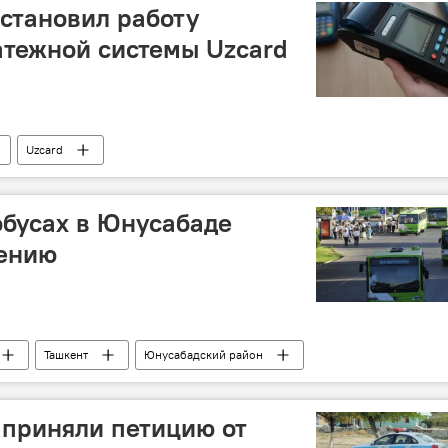
становил работу
атежной системы Uzcard
Uzcard
обусах в Юнусабаде
нению
Ташкент
Юнусабадский район
 приняли петицию от