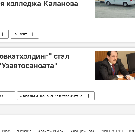
я колледжа Каланова
Ташкент
овкатхолдинг" стал
Узавтосаноата"
ов
Отставки и назначения в Узбекистане
ТИКА
В МИРЕ
ЭКОНОМИКА
ОБЩЕСТВО
МИГРАЦИЯ
КУ