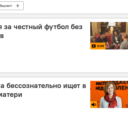
Ташкент
я за честный футбол без
ов
0:49
а бессознательно ищет в
матери