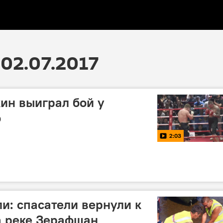
02.07.2017
ин выиграл бой у
о
2:03
и: спасатели вернули к
а реке Зерафшан