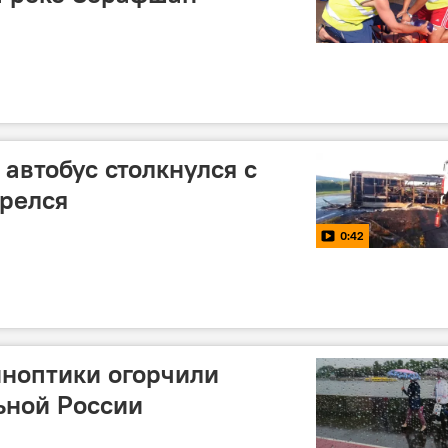
 автобус столкнулся с
орелся
0:42
иноптики огорчили
ьной России