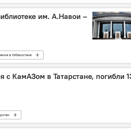
иблиотеке им. А.Навои –
чения в Узбекистане
я с КамАЗом в Татарстане, погибли 1
арстан