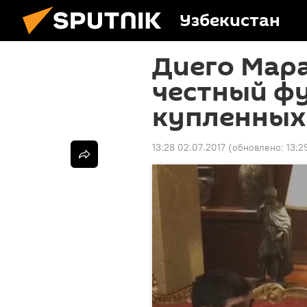
Узбекистан
Диего Мара
честный фу
купленных
13:28 02.07.2017
(обновлено:
13:2