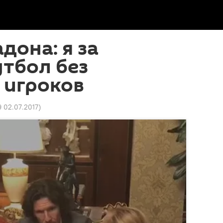
дона: я за
тбол без
 игроков
9 02.07.2017
)