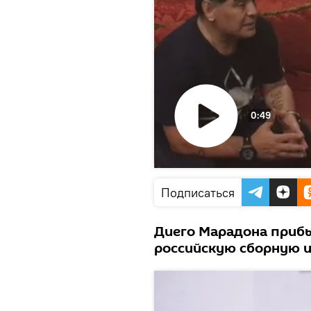
0:49
Воспроизвести
видео
Подписаться
Диего Марадона прибы
российскую сборную и