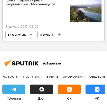
Шавкат Мирзиёев решил
реорганизовать Минсельводхоз
6 августа 2017, 09:00
В Узбекистане
Узбекистан
Шавкат Мирзиёев
Политика
Узбекистан
НОВОСТИ
ПОЛИТИКА
В МИРЕ
ЭКОНОМИКА
ОБЩЕСТВ
Telegram
Дзен
OK
VK