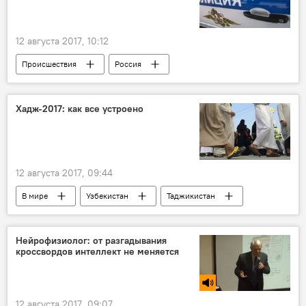
12 августа 2017, 10:12
Происшествия
Россия
Гражданин Узбекистана
выстрел
Хадж-2017: как все устроено
12 августа 2017, 09:44
В мире
Узбекистан
Таджикистан
Саудовская Аравия
религия
мусульмане
ислам
хадж
Нейрофизиолог: от разгадывания
кроссвордов интеллект не меняется
12 августа 2017, 09:07