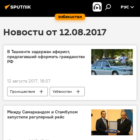
РУС
Узбекистан
Новости от 12.08.2017
В Ташкенте задержан аферист,
предлагавший оформить гражданство
РФ
12 августа 2017, 18:07
Происшествия
Узбекистан
ГУВД Ташкента
гражданство
мошенник
мошенничество
Между Самаркандом и Стамбулом
запустили регулярный рейс