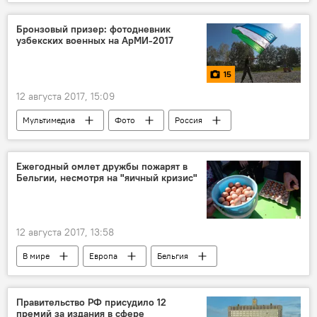
Спорт
Бронзовый призер: фотодневник
узбекских военных на АрМИ-2017
15
12 августа 2017, 15:09
Мультимедиа
Фото
Россия
Узбекистан
Китай
Армейские международные игры
Ежегодный омлет дружбы пожарят в
Бельгии, несмотря на "яичный кризис"
Соревнования
Военнослужащие
Узбекистан на Армейских международных играх - 2017
12 августа 2017, 13:58
В мире
Европа
Бельгия
яйца
яичный кризис
омлет дружбы
Правительство РФ присудило 12
премий за издания в сфере