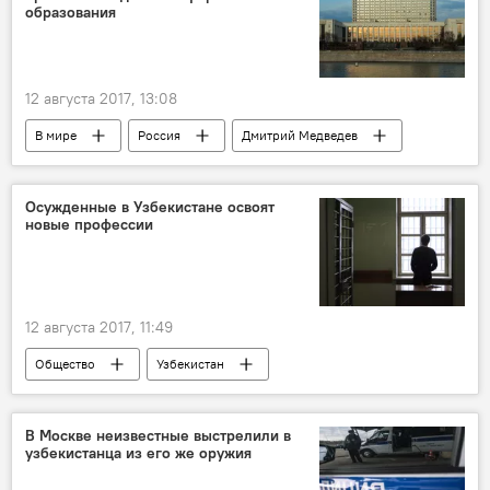
образования
12 августа 2017, 13:08
В мире
Россия
Дмитрий Медведев
Правительство РФ
Образование
премия
Осужденные в Узбекистане освоят
новые профессии
12 августа 2017, 11:49
Общество
Узбекистан
Постановление
Колония
заключенный
В Москве неизвестные выстрелили в
узбекистанца из его же оружия