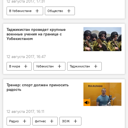
12 августа 2017, 17:31
В Узбекистане
Общество
Узбекистан
Самарканд
Турция
Стамбул
Узбекистон хаво йуллари
Таджикистан проведет крупные
военные учения на границе с
рейс
полеты
самолет
Узбекистаном
12 августа 2017, 16:47
В мире
Узбекистан
Таджикистан
учения
военные
Тренер: спорт должен приносить
радость
12 августа 2017, 16:11
Радио
фитнес
ЗОЖ