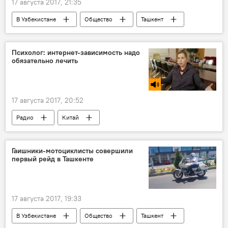
17 августа 2017, 21:35
В Узбекистане
Общество
Ташкент
Самарканд
Ислам Каримов
День независимости
Психолог: интернет-зависимость надо
обязательно лечить
Мероприятия в память о первом президенте Узбекистана Исламе Каримове
17 августа 2017, 20:52
Радио
Китай
Гаишники-мотоциклисты совершили
первый рейд в Ташкенте
17 августа 2017, 19:33
В Узбекистане
Общество
Ташкент