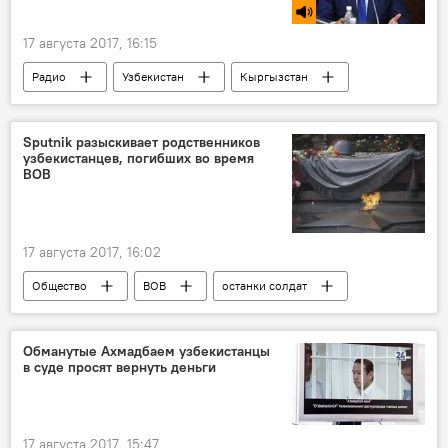
17 августа 2017, 16:15
Радио
Узбекистан
Кыргызстан
Абдулла Арипов
Визит премьер-министра Узбекистана Абдуллы Арипова в Кыргызстан
Sputnik разыскивает родственников
узбекистанцев, погибших во время
ВОВ
17 августа 2017, 16:02
Общество
ВОВ
останки солдат
поиск людей
Обманутые Ахмадбаем узбекистанцы
в суде просят вернуть деньги
17 августа 2017, 15:47