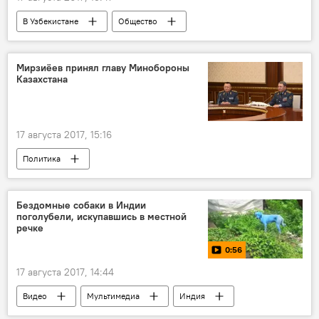
В Узбекистане
Общество
Ахмад Турсунбаев
Мирзиёев принял главу Минобороны
Казахстана
17 августа 2017, 15:16
Политика
Бездомные собаки в Индии
поголубели, искупавшись в местной
речке
0:56
17 августа 2017, 14:44
Видео
Мультимедиа
Индия