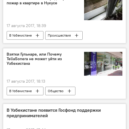
пожар в квартире в Нукусе
17 августа 2017, 18:39
В Узбекистане
Происшествия
Узбекистан
Нукус
Взятки Гульнаре, или Почему
TeliaSonera не может уйти из
Узбекистана
17 августа 2017, 18:13
В Узбекистане
Общество
Узбекистан
Гульнара Каримова
Ucell
TeliaSonera
В Узбекистане появится Госфонд поддержки
предпринимателей
Уголовные дела в отношении Гульнары Каримовой
Политика