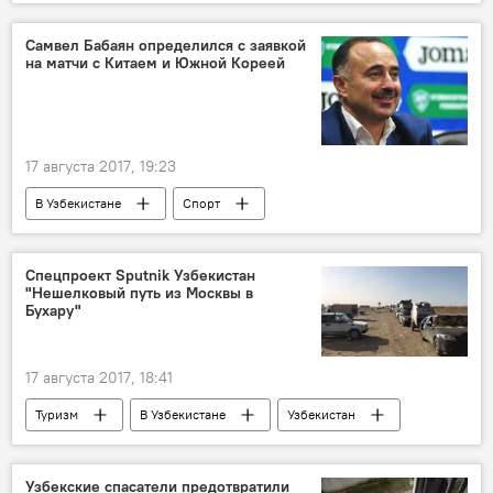
МВД Узбекистана
Самвел Бабаян определился с заявкой
на матчи с Китаем и Южной Кореей
17 августа 2017, 19:23
В Узбекистане
Спорт
Южная Корея
Китай
Самвел Бабаян
Спецпроект Sputnik Узбекистан
"Нешелковый путь из Москвы в
Федерации футбола Узбекистана
Бухару"
Сборная Узбекистана в отборочных матчах чемпионата мира 2018 года
17 августа 2017, 18:41
Туризм
В Узбекистане
Узбекистан
Бухара
Спецпроект Sputnik Узбекистан: Нешелковый путь из Москвы в Бухару
Узбекские спасатели предотвратили