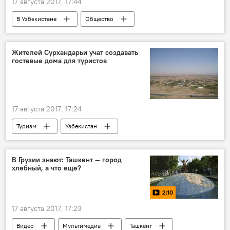
17 августа 2017, 17:44
В Узбекистане
Общество
Экономика
Узбекистан
Бизнесмен
предприниматель
Госфонд
Жителей Сурхандарьи учат создавать
гостевые дома для туристов
17 августа 2017, 17:24
Туризм
Узбекистан
Сурхандарьинская область
Туризм
гостевые дома
В Грузии знают: Ташкент — город
хлебный, а что еще?
2:10
17 августа 2017, 17:23
Видео
Мультимедиа
Ташкент