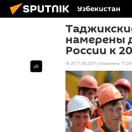
Узбекистан
Таджикски
намерены д
России к 2
16:35 17.08.2017
(обновлено:
17:24