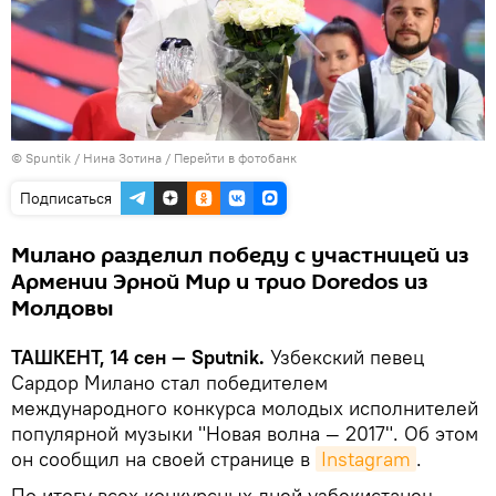
© Spuntik / Нина Зотина
/
Перейти в фотобанк
Подписаться
Милано разделил победу с участницей из
Армении Эрной Мир и трио Doredos из
Молдовы
ТАШКЕНТ, 14 сен — Sputnik.
Узбекский певец
Сардор Милано стал победителем
международного конкурса молодых исполнителей
популярной музыки "Новая волна — 2017". Об этом
он сообщил на своей странице в
Instagram
.
По итогу всех конкурсных дней узбекистанец