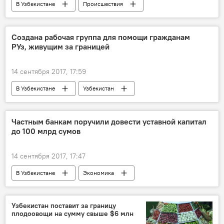
В Узбекистане
Происшествия
Общество
Ташкент
Прокуратура
Создана рабочая группа для помощи гражданам
РУз, живущим за границей
14 сентября 2017, 17:59
В Узбекистане
Узбекистан
биометрический паспорт
выездной стикер
Миграционное законодательство России
Частным банкам поручили довести уставной капитал
до 100 млрд сумов
14 сентября 2017, 17:47
В Узбекистане
Экономика
Узбекистан
Центральный банк Республики Узбекистан
Узбекистан поставит за границу
плодоовощи на сумму свыше $6 млн
банки