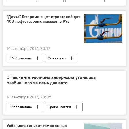
"Дочка" Газпрома ищет строителей для
400 нефтегазовых скважин в РУз
14 сентября 2017, 20:12
В Узбекистане
Экономика
Узбекистан
Газпром
Строительство
нефтяная скважина
В Ташкенте милиция задержала угонщика,
разбившего за день два авто
газ
14 сентября 2017, 20:05
В Узбекистане
Происшествия
Ташкент
ГУВД Ташкента
Узбекистан снизит таможенные