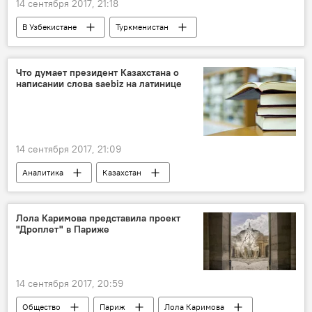
14 сентября 2017, 21:18
В Узбекистане
Туркменистан
Ашхабад
Шавкат Мирзиёев
Гурбангулы Бердымухамедов
Политика
Что думает президент Казахстана о
написании слова saebiz на латинице
14 сентября 2017, 21:09
Аналитика
Казахстан
Нурсултан Назарбаев
Лола Каримова представила проект
"Дроплет" в Париже
14 сентября 2017, 20:59
Общество
Париж
Лола Каримова