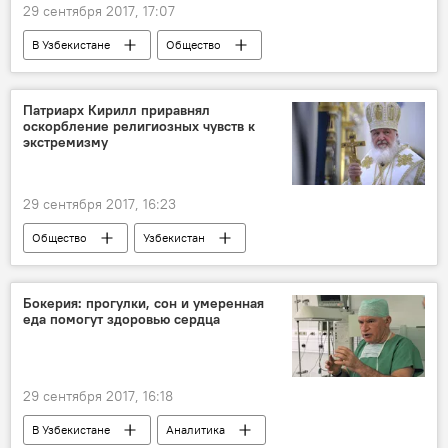
29 сентября 2017, 17:07
В Узбекистане
Общество
Новосибирск
Ташкент
самолет
Патриарх Кирилл приравнял
оскорбление религиозных чувств к
экстремизму
29 сентября 2017, 16:23
Общество
Узбекистан
Патриарх Кирилл
религиозный экстремизм
Визит патриарха Московского и всея Руси Кирилла в Узбекистан
Бокерия: прогулки, сон и умеренная
еда помогут здоровью сердца
29 сентября 2017, 16:18
В Узбекистане
Аналитика