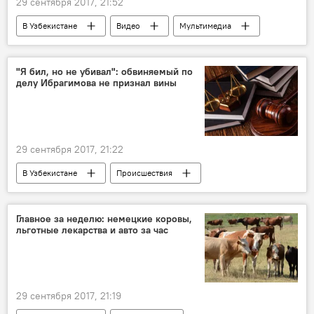
29 сентября 2017, 21:52
В Узбекистане
Видео
Мультимедиа
Общество
Ташкент
Патриарх Кирилл
РПЦ
"Я бил, но не убивал": обвиняемый по
делу Ибрагимова не признал вины
Визит патриарха Московского и всея Руси Кирилла в Узбекистан
29 сентября 2017, 21:22
В Узбекистане
Происшествия
Ташкент
Жасурбек Ибрагимов
Главное за неделю: немецкие коровы,
льготные лекарства и авто за час
29 сентября 2017, 21:19