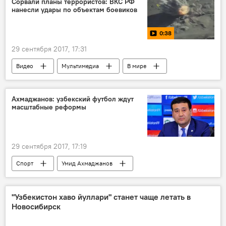
Сорвали планы террористов: ВКС РФ
нанесли удары по объектам боевиков
0:38
29 сентября 2017, 17:31
Видео
Мультимедиа
В мире
Участие РФ в антитеррористической операции в Сирии
Россия
Сирия
ИГ
ИГИЛ
Ахмаджанов: узбекский футбол ждут
масштабные реформы
29 сентября 2017, 17:19
Спорт
Умид Ахмаджанов
Федерации футбола Узбекистана
Чемпионат мира по футболу 2018
"Узбекистон хаво йуллари" станет чаще летать в
Новосибирск