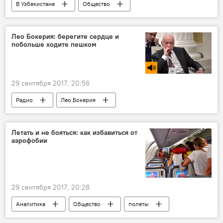
В Узбекистане
Общество
Экономика
События Ташкента
Узбекистан
Александр Ткачев
Лео Бокерия: берегите сердце и
побольше ходите пешком
Шавкат Мирзиёев
GM Uzbekistan
Реформы здравоохранения в Узбекистане
Реформы образования в Узбекистане
29 сентября 2017, 20:56
Радио
Лео Бокерия
Летать и не бояться: как избавиться от
аэрофобии
29 сентября 2017, 20:28
Аналитика
Общество
полеты
страхи
самолет
аэрофобия