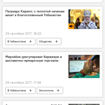
GM Uzbekistan
Патриарх Кирилл: с теплотой начинаю
визит в благословенный Узбекистан
29 сентября 2017, 18:20
В Узбекистане
Общество
События Ташкента
Радио
Ташкент
Патриарх Кирилл
РПЦ
Мирзиёев урегулировал биржевую и
выставочно-ярмарочную торговлю
Визит патриарха Московского и всея Руси Кирилла в Узбекистан
29 сентября 2017, 17:48
В Узбекистане
Экономика
Узбекистан
Шавкат Мирзиёев
биржевая торговля