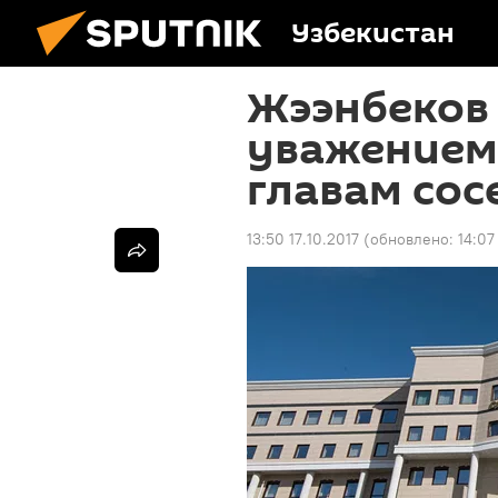
Узбекистан
Жээнбеков 
уважением 
главам сос
13:50 17.10.2017
(обновлено:
14:07