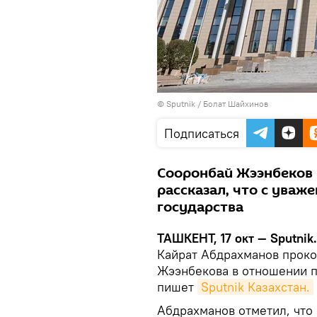
© Sputnik / Болат Шайхинов
Подписаться
Сооронбай Жээнбеков 
рассказал, что с уваж
государства
ТАШКЕНТ, 17 окт — Sputnik.
Кайрат Абдрахманов проко
Жээнбекова в отношении п
пишет
Sputnik Казахстан.
Абдрахманов отметил, что 