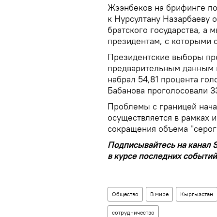
Жээнбеков на брифинге по
к Нурсултану Назарбаеву о
братского государства, а 
президентам, с которыми 
Президентские выборы про
предварительным данным н
набрал 54,81 процента гол
Бабанова проголосовали 3
Проблемы с границей нача
осуществляется в рамках 
сокращения объема "серог
Подписывайтесь на канал S
в курсе последних событий
Общество
В мире
Кыргызстан
сотрудничество