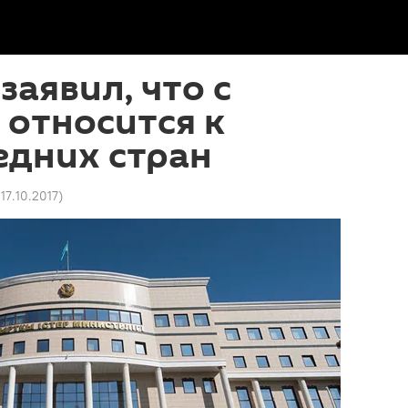
заявил, что с
относится к
едних стран
 17.10.2017
)