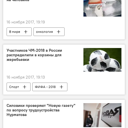
16 ноября 2017, 19:19
В мире
онкология
научные исследования
рак
лечение онкологии
Участников ЧМ-2018 в России
распределили в корзины для
жеребьевки
16 ноября 2017, 19:13
Спорт
ФИФА - 2018
Новости ЧМ-2018
ФИФА
Чемпионат мира по футболу 2018
Силовики проверяют "Новую газету"
по вопросу трудоустройства
Нурматова