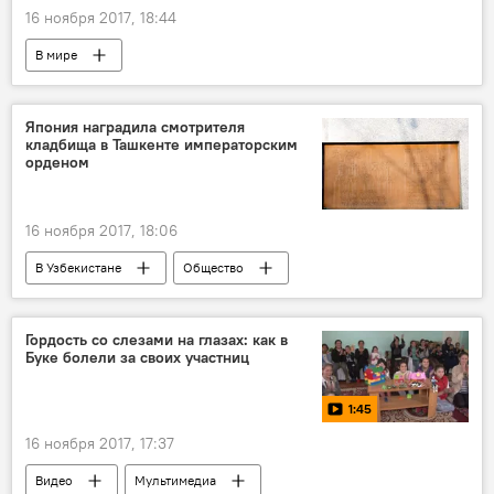
16 ноября 2017, 18:44
В мире
Суд над журналистом "Новой газеты" Худоберди Нурматовым (Али Ферузом)
Россия
Али Феруз
Япония наградила смотрителя
кладбища в Ташкенте императорским
Худоберди Нурматов
Новая газета
орденом
Журналист
трудоустройство
свобода слова
16 ноября 2017, 18:06
В Узбекистане
Общество
Узбекистан
Япония
Гордость со слезами на глазах: как в
Буке болели за своих участниц
1:45
16 ноября 2017, 17:37
Видео
Мультимедиа