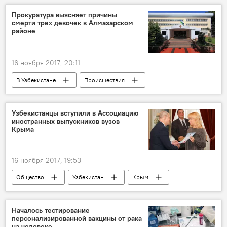
Стоимость
Цена
товар
Прокуратура выясняет причины
смерти трех девочек в Алмазарском
рынок
продукты
районе
16 ноября 2017, 20:11
В Узбекистане
Происшествия
Ташкент
Прокуратура
Узбекистанцы вступили в Ассоциацию
иностранных выпускников вузов
Крыма
16 ноября 2017, 19:53
Общество
Узбекистан
Крым
ВУЗ
выпускник
ассоциация
Началось тестирование
персонализированной вакцины от рака
на человеке