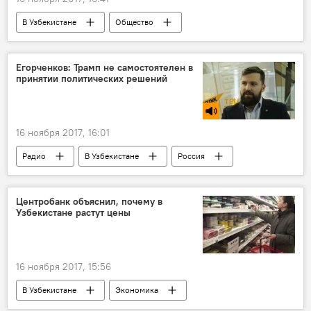
В Узбекистане
Общество
Узбекистан
Абдулазиз Камилов
МИД Узбекистана
Юбилей
Егорченков: Трамп не самостоятелен в
принятии политических решений
день рожденья
орден "За бескорыстную службу"
16 ноября 2017, 16:01
Радио
В Узбекистане
Россия
США
Владимир Путин
Дональд Трамп
Встреча
Центробанк объяснил, почему в
Узбекистане растут цены
переговоры
16 ноября 2017, 15:56
В Узбекистане
Экономика
Центральный банк Республики Узбекистан