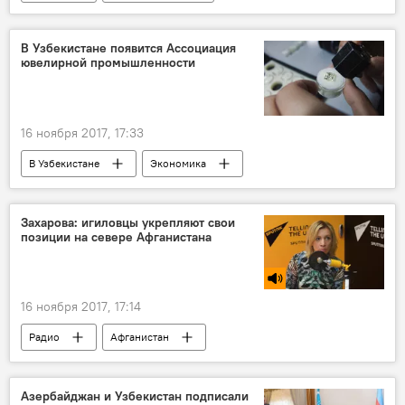
Международный конкурс "Ты супер! Танцы"
Узбекистан
Ты супер! Танцы
В Узбекистане появится Ассоциация
ювелирной промышленности
16 ноября 2017, 17:33
В Узбекистане
Экономика
Шавкат Мирзиёев
Кабинет Министров Узбекистана
Захарова: игиловцы укрепляют свои
позиции на севере Афганистана
16 ноября 2017, 17:14
Радио
Афганистан
Центральная Азия
Азербайджан и Узбекистан подписали