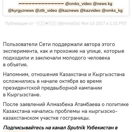
➖➖➖➖➖➖➖➖➖➖➖➖➖➖ @omks_video @news.kg 
@kyrgyznews @ztb_video @kaznews @kazvideo @omks_kg
Публикация от ☟🇰🇿♥️🇰🇬 (@immal1k) Ноя 13 2017 в 1:21 PST
Пользователи Сети поддержали автора этого
эксперимента, как и прохожие на улице, которые
подходили и заключали молодого человека
в объятия.
Напомним, отношения Казахстана и Кыргызстана
осложнились в начале октября во время
президентской предвыборной кампании
в Кыргызстане.
После заявлений Алмазбека Атамбаева о политике
Казахстана начались проблемы на кыргызско-
казахстанском участке госграницы.
Подписывайтесь на канал Sputnik Узбекистан в