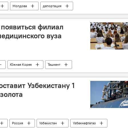
Молдова
депортация
 появиться филиал
едицинского вуза
Южная Корея
Ташкент
оставит Узбекистану 1
 золота
Россия
Узбекистан
Узбекнефтегаз