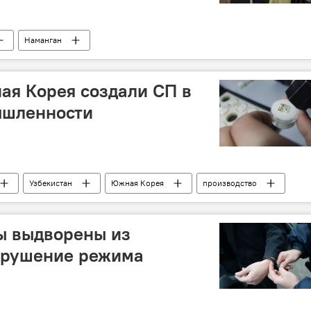
Наманган
ая Корея создали СП в
ышленности
Узбекистан
Южная Корея
производство
ы выдворены из
нарушение режима