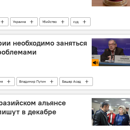
Украина
Убийство
суд
рии необходимо заняться
роблемами
ия
Владимир Путин
Башар Асад
разийском альянсе
пишут в декабре