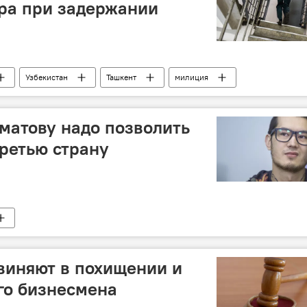
ра при задержании
Узбекистан
Ташкент
милиция
матову надо позволить
третью страну
" Худоберди Нурматовым (Али Ферузом)
Россия
Али Феруз
Худоберди Нурматов
виняют в похищении и
го бизнесмена