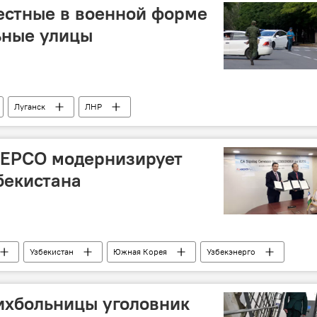
естные в военной форме
ьные улицы
Луганск
ЛНР
ЕРСО модернизирует
бекистана
Узбекистан
Южная Корея
Узбекэнерго
ихбольницы уголовник