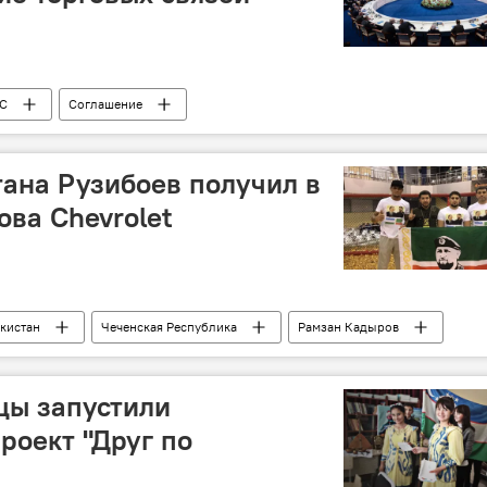
С
Соглашение
тана Рузибоев получил в
ова Chevrolet
кистан
Чеченская Республика
Рамзан Кадыров
цы запустили
оект "Друг по