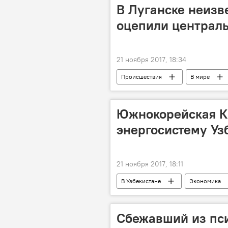
В Луганске неизв
оцепили централ
21 ноября 2017, 18:34
Происшествия
В мире
Южнокорейская К
энергосистему Уз
21 ноября 2017, 18:11
В Узбекистане
Экономика
Сбежавший из пс