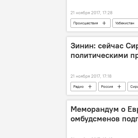
21 ноября 2017, 17:28
Происшествия
Узбекистан
граждане Узбекистана
Зинин: сейчас Си
политическими п
21 ноября 2017, 17:18
Радио
Россия
Сир
Меморандум о Ев
омбудсменов под