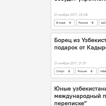
21 ноября 2017, 22:08
В мире
Россия
ШО
Борец из Узбекис
подарок от Кадыр
21 ноября 2017, 21:31
Спорт
Россия
Узбе
борьба
Юные узбекистан
международный пр
переписке"