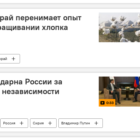
фть"
Нефть
импорт
край перенимает опыт
ращивании хлопка
край
одарна России за
 независимости
0:33
Россия
Сирия
Владимир Путин