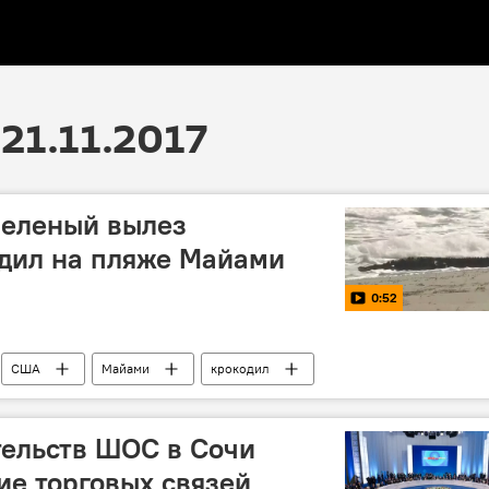
21.11.2017
зеленый вылез
одил на пляже Майами
0:52
США
Майами
крокодил
тельств ШОС в Сочи
ие торговых связей