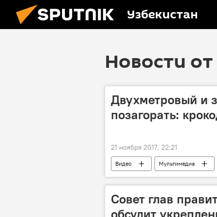
Узбекистан
Новости от 
Двухметровый и 
позагорать: крок
21 ноября 2017, 22:21
Видео
Мультимедиа
Совет глав прави
обсудит укреплен