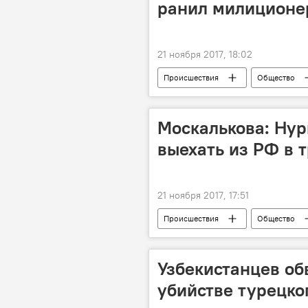
ранил милиционе
21 ноября 2017, 18:02
Происшествия
Общество
Москалькова: Нур
выехать из РФ в 
21 ноября 2017, 17:51
Происшествия
Общество
Суд над журналистом "Новой газеты
Узбекистан
Москва
Узбекистанцев об
убийстве турецко