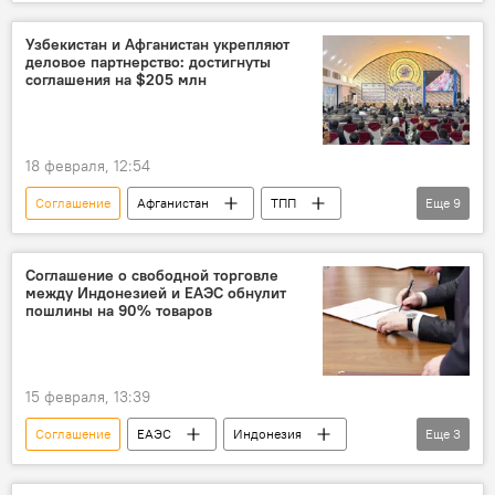
изменения
протокол
Медицина
лекарства
Узбекистан и Афганистан укрепляют
деловое партнерство: достигнуты
соглашения на $205 млн
18 февраля, 12:54
Соглашение
Афганистан
ТПП
Еще
9
Узбекистан
Инвестиции
Торговля
сотрудничество
пищевая промышленность
Соглашение о свободной торговле
между Индонезией и ЕАЭС обнулит
строительные материалы
фармацевтика
пошлины на 90% товаров
текстиль
Сельское хозяйство
15 февраля, 13:39
Соглашение
ЕАЭС
Индонезия
Еще
3
Экономика
Торговля
Россия