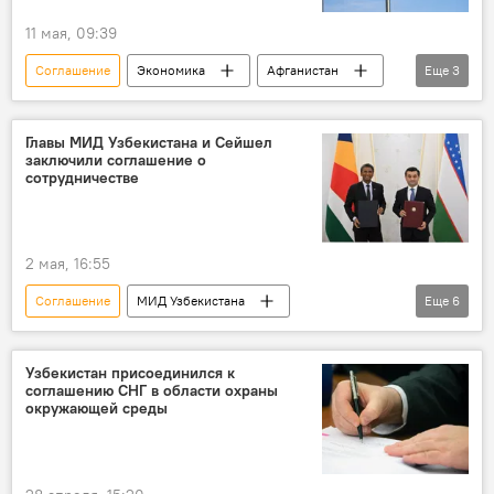
11 мая, 09:39
Соглашение
Экономика
Афганистан
Еще
3
Узбекистан
Инвестиции
Кабул
Главы МИД Узбекистана и Сейшел
заключили соглашение о
сотрудничестве
2 мая, 16:55
Соглашение
МИД Узбекистана
Еще
6
Бахтиёр Саидов
подписание документов
сотрудничество
Экономика
Узбекистан присоединился к
соглашению СНГ в области охраны
Торговля
Туризм
окружающей среды