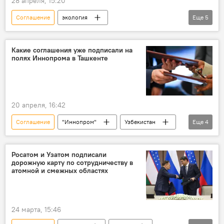
28 апреля, 15:20
Соглашение
экология
Еще
5
охрана окружающей среды
Узбекистан
СНГ
президент Узбекистана
Какие соглашения уже подписали на
полях Иннопрома в Ташкенте
Постановление
20 апреля, 16:42
Соглашение
"Иннопром"
Узбекистан
Еще
4
Ташкент
подписание документов
сотрудничество
Росатом и Узатом подписали
дорожную карту по сотрудничеству в
ИННОПРОМ. Центральная Азия - 2026
атомной и смежных областях
24 марта, 15:46