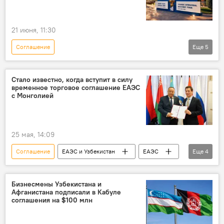
21 июня, 11:30
Соглашение
Еще
5
Министерство инвестиций, промышленности и торговли РУз.
Узбекистан
инвестиционный форум
Стало известно, когда вступит в силу
временное торговое соглашение ЕАЭС
Ташкент
итоги
с Монголией
25 мая, 14:09
Соглашение
ЕАЭС и Узбекистан
ЕАЭС
Еще
4
Узбекистан и ЕАЭС: перспективы возможной интеграции
Торговля
Монголия
ЕЭК
Бизнесмены Узбекистана и
Афганистана подписали в Кабуле
соглашения на $100 млн