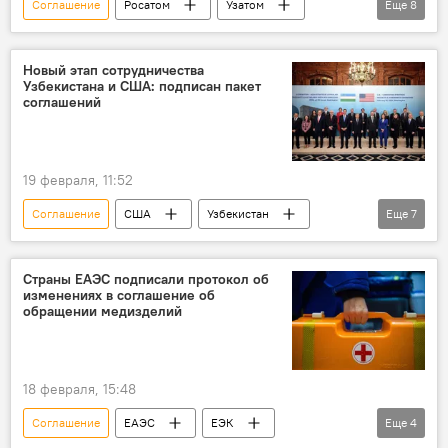
Соглашение
Росатом
Узатом
Еще
8
сотрудничество
атомная энергетика
Россия
Узбекистан
Новый этап сотрудничества
Узбекистана и США: подписан пакет
Джизакская область
АЭС
соглашений
Азим Ахмедхаджаев
Алексей Лихачев
19 февраля, 11:52
Соглашение
США
Узбекистан
Еще
7
подписание документов
сотрудничество
рабочий визит
Шавкат Мирзиёев
Страны ЕАЭС подписали протокол об
изменениях в соглашение об
Сельское хозяйство
энергетика
обращении медизделий
Инвестиции
18 февраля, 15:48
Соглашение
ЕАЭС
ЕЭК
Еще
4