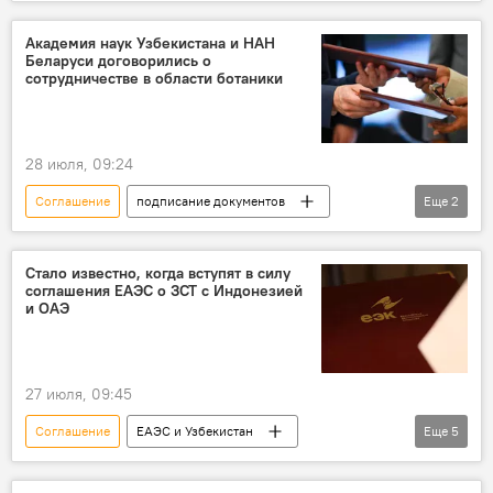
Узбекистан
Брест
Беларусь
сотрудничество
Образование
Академия наук Узбекистана и НАН
Беларуси договорились о
программа
сотрудничестве в области ботаники
28 июля, 09:24
Соглашение
подписание документов
Еще
2
Академия наук Узбекистана
Беларусь
Стало известно, когда вступят в силу
соглашения ЕАЭС о ЗСТ с Индонезией
и ОАЭ
27 июля, 09:45
Соглашение
ЕАЭС и Узбекистан
Еще
5
Узбекистан и ЕАЭС: перспективы возможной интеграции