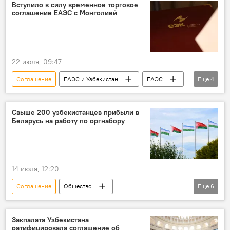
ЕАЭС
зона свободной торговли
Вступило в силу временное торговое
соглашение ЕАЭС с Монголией
Индонезия
ОАЭ
22 июля, 09:47
Соглашение
ЕАЭС и Узбекистан
ЕАЭС
Еще
4
Узбекистан и ЕАЭС: перспективы возможной интеграции
Торговля
Монголия
ЕЭК
Свыше 200 узбекистанцев прибыли в
Беларусь на работу по оргнабору
14 июля, 12:20
Соглашение
Общество
Еще
6
трудовая миграция
трудовые мигранты
трудоустройство
Беларусь
Закпалата Узбекистана
ратифицировала соглашение об