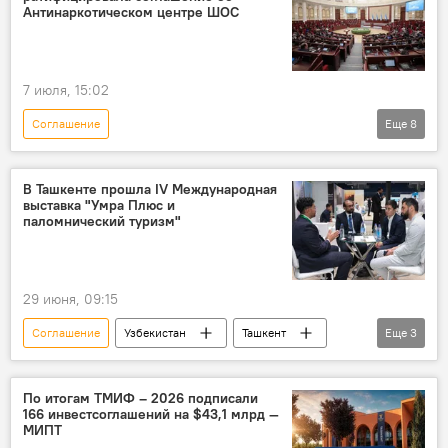
Узбекистан
Оргнабор
Антинаркотическом центре ШОС
7 июля, 15:02
Соглашение
Еще
8
Законодательная палата Олий Мажлиса
Узбекистан
заседание
В Ташкенте прошла IV Международная
выставка "Умра Плюс и
Ратификация
ШОС
центр
паломнический туризм"
борьба с незаконным оборотом наркотиков
Общество
29 июня, 09:15
Соглашение
Узбекистан
Ташкент
Еще
3
Выставка
паломничество
Туризм
По итогам ТМИФ – 2026 подписали
166 инвестсоглашений на $43,1 млрд —
МИПТ