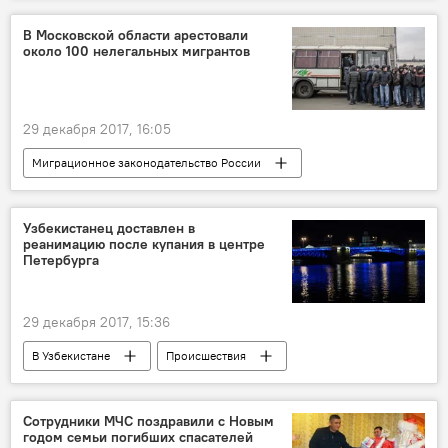
Санкт-Петербург
Гражданин Узбекистана
В Московской области арестовали
около 100 нелегальных мигрантов
Взрыв
29 декабря 2017, 16:05
Миграционное законодательство России
Московская область
Мигранты
Узбекистанец доставлен в
реанимацию после купания в центре
Петербурга
29 декабря 2017, 15:36
В Узбекистане
Происшествия
Россия
Узбекистан
Происшествие
Гражданин Узбекистана
реанимация
Сотрудники МЧС поздравили с Новым
годом семьи погибших спасателей