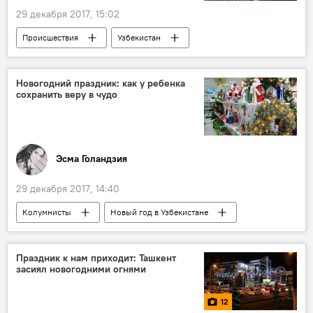
29 декабря 2017, 15:02
Происшествия
Узбекистан
Самарканд
наркотики
Новогодний праздник: как у ребенка
сохранить веру в чудо
Эсма Голандзия
29 декабря 2017, 14:40
Колумнисты
Новый год в Узбекистане
новый год
корбобо
дед Мороз
Праздник к нам приходит: Ташкент
засиял новогодними огнями
12