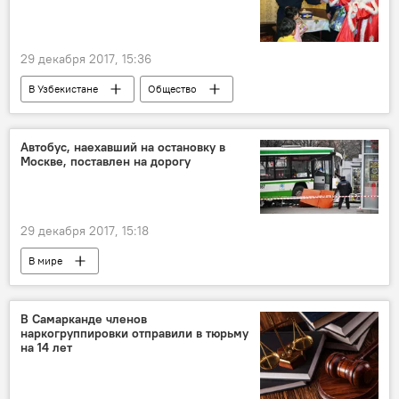
29 декабря 2017, 15:36
В Узбекистане
Общество
Новый год в Узбекистане
Узбекистан
МЧС Узбекистана
Автобус, наехавший на остановку в
Москве, поставлен на дорогу
29 декабря 2017, 15:18
В мире
В Самарканде членов
наркогруппировки отправили в тюрьму
на 14 лет