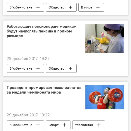
В Узбекистане
Общество
В мире
Колумнисты
Россия
США
Узбекистан
Центральная Азия
Работающим пенсионерам-медикам
будут начислять пенсию в полном
Шавкат Мирзиёев
Дональд Трамп
размере
Политика
29 декабря 2017, 19:27
В Узбекистане
Общество
Узбекистан
Шавкат Мирзиёев
Медицина
Постановление
Президент премировал тяжелоатлетов
за медали чемпионата мира
29 декабря 2017, 19:22
В Узбекистане
Спорт
Узбекистан