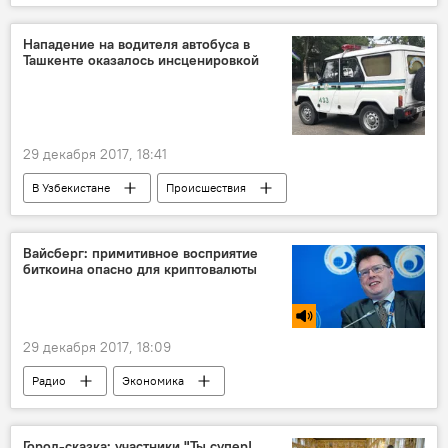
Шавкат Мирзиёев
Нападение на водителя автобуса в
Ташкенте оказалось инсценировкой
29 декабря 2017, 18:41
В Узбекистане
Происшествия
Узбекистан
милиция
преступление
нападение
Вайсберг: примитивное восприятие
биткоина опасно для криптовалюты
29 декабря 2017, 18:09
Радио
Экономика
Город-сказка: участники "Ты супер!