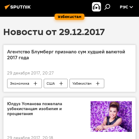
РУС
Узбекистан
Новости от 29.12.2017
Агентство Блумберг признало сум худшей валютой
2017 года
29 декабря 2017, 20:27
Экономика
США
Узбекистан
Греция
сум
биткоин
криптовалюта
Юлдуз Усманова пожелала
узбекистанцам изобилия и
процветания
29 декабря 2017, 20:18