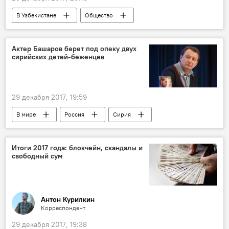
В Узбекистане
Общество
Новый год в Узбекистане
Узбекистан
Юлдуз Усманова
Актер Башаров берет под опеку двух
сирийских детей-беженцев
29 декабря 2017, 19:59
В мире
Россия
Сирия
Марат Башаров
беженцы
опека
Итоги 2017 года: блокчейн, скандалы и
свободный сум
Антон Курилкин
Корреспондент
29 декабря 2017, 19:38