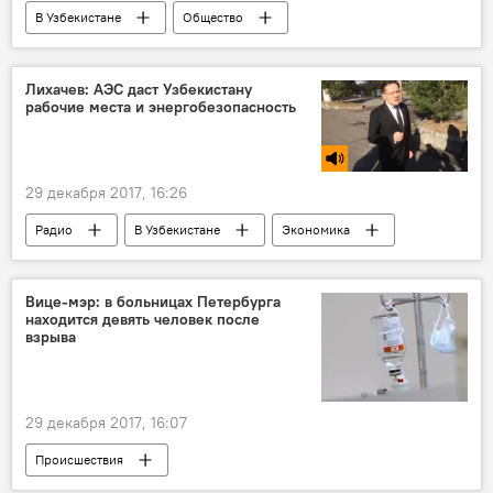
В Узбекистане
Общество
Узбекистан
Узбекистон темир йуллари
Новый год
Поезд
Лихачев: АЭС даст Узбекистану
рабочие места и энергобезопасность
29 декабря 2017, 16:26
Радио
В Узбекистане
Экономика
Ташкент
Правительство Узбекистана
Росатом
Узбекско-российские отношения
Вице-мэр: в больницах Петербурга
находится девять человек после
Строительство АЭС в Узбекистане
взрыва
29 декабря 2017, 16:07
Происшествия
Взрыв в супермаркете "Перекресток" в Санкт-Петербурге