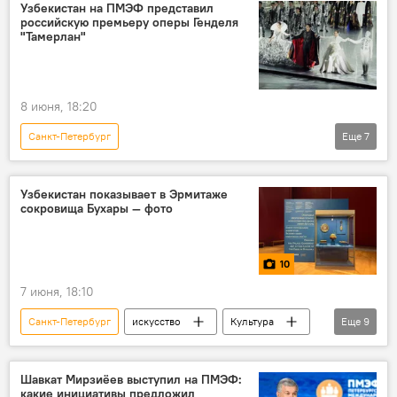
трудовые мигранты
Узбекистан на ПМЭФ представил
российскую премьеру оперы Генделя
"Тамерлан"
8 июня, 18:20
Санкт-Петербург
Еще
7
Фонд развития культуры и искусства
Узбекистан
ПМЭФ
Россия
Узбекистан показывает в Эрмитаже
сокровища Бухары — фото
Государственный академический Мариинский театр
Опера
проект
10
7 июня, 18:10
Санкт-Петербург
искусство
Культура
Еще
9
Выставка
Бухара
Государственный Эрмитаж
Россия
Шавкат Мирзиёев выступил на ПМЭФ:
какие инициативы предложил