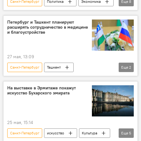
Санкт-Петербург
Политика
Экономика
Еще
8
президент Узбекистана
Шавкат Мирзиёев
рабочий визит
Россия
Петербург и Ташкент планируют
расширять сотрудничество в медицине
Владимир Путин
ПМЭФ
запуск
и благоустройстве
Строительство АЭС в Узбекистане
27 мая, 13:09
Санкт-Петербург
Ташкент
Еще
2
сотрудничество
Хокимият Ташкента
Шавкат Умурзаков
На выставке в Эрмитаже покажут
искусство Бухарского эмирата
25 мая, 15:14
Санкт-Петербург
искусство
Культура
Еще
5