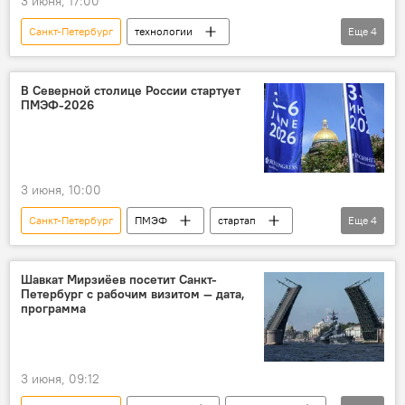
3 июня, 17:00
Санкт-Петербург
технологии
Еще
4
искусственный интеллект
ПМЭФ
Общество
Россия
В Северной столице России стартует
ПМЭФ-2026
3 июня, 10:00
Санкт-Петербург
ПМЭФ
стартап
Еще
4
Россия
Экономика
Шавкат Мирзиёев
Владимир Путин
Шавкат Мирзиёев посетит Санкт-
Петербург с рабочим визитом — дата,
программа
3 июня, 09:12