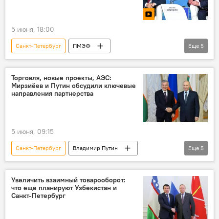
5 июня, 18:00
Санкт-Петербург
ПМЭФ
Еще
5
прямая трансляция
заседание
Владимир Путин
Россия
Торговля, новые проекты, АЭС:
Мирзиёев и Путин обсудили ключевые
Шавкат Мирзиёев
направления партнерства
5 июня, 09:15
Санкт-Петербург
Владимир Путин
Еще
5
Шавкат Мирзиёев
сотрудничество
Россия
Узбекистан
ПМЭФ
Увеличить взаимный товарооборот:
что еще планируют Узбекистан и
Санкт-Петербург