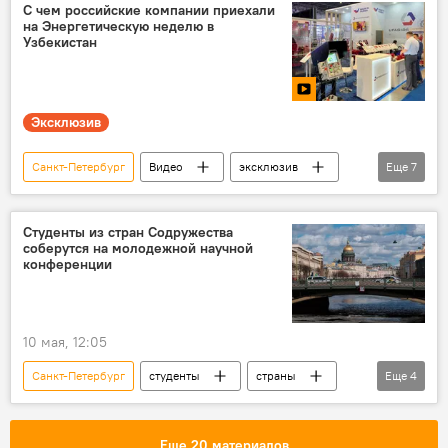
Конституционная реформа в Узбекистане
С чем российские компании приехали
на Энергетическую неделю в
Узбекистан
Эксклюзив
Санкт-Петербург
Видео
эксклюзив
Еще
7
Узбекистан
энергетика
Выставка
Россия
Ташкент
Студенты из стран Содружества
соберутся на молодежной научной
Челябинская область
сотрудничество
конференции
10 мая, 12:05
Санкт-Петербург
студенты
страны
Еще
4
СНГ
Конференция
Наука
Россия
Еще 20 материалов