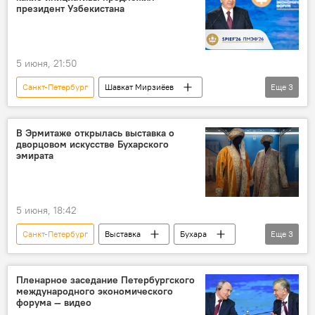
Узбекистан
ПМЭФ
Фото
президент Узбекистана
фотолента
Фонд развития культуры и искусства
5 июня, 21:50
Санкт-Петербург
Шавкат Мирзиёев
Еще
3
ПМЭФ
президент Узбекистана
Экономика
Россия
В Эрмитаже открылась выставка о
дворцовом искусстве Бухарского
эмирата
5 июня, 18:42
Санкт-Петербург
Выставка
Бухара
Еще
3
Государственный Эрмитаж
Россия
Узбекистан
Пленарное заседание Петербургского
международного экономического
форума — видео