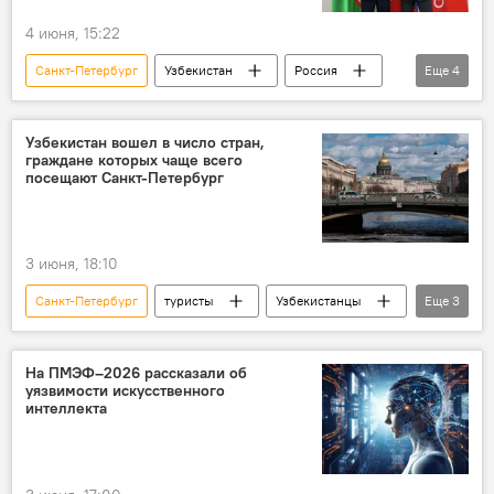
4 июня, 15:22
Санкт-Петербург
Узбекистан
Россия
Еще
4
Встреча
Жамшид Ходжаев
товарооборот
ПМЭФ
Узбекистан вошел в число стран,
граждане которых чаще всего
посещают Санкт-Петербург
3 июня, 18:10
Санкт-Петербург
туристы
Узбекистанцы
Еще
3
Россия
Общество
ПМЭФ
На ПМЭФ–2026 рассказали об
уязвимости искусственного
интеллекта