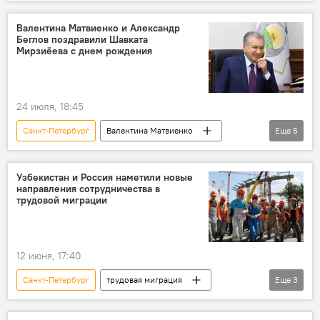
сотрудничество
журнал
выпуск
Валентина Матвиенко и Александр
Беглов поздравили Шавката
Мирзиёева с днем рождения
24 июля, 18:45
Санкт-Петербург
Валентина Матвиенко
Еще
5
Совет Федерации Федерального Собрания РФ
Россия
Узбекистан
Узбекистан и Россия наметили новые
направления сотрудничества в
Шавкат Мирзиёев
трудовой миграции
Губернатор Санкт-Петербурга Александр Беглов
12 июня, 17:40
Санкт-Петербург
трудовая миграция
Еще
3
Узбекистан
Россия