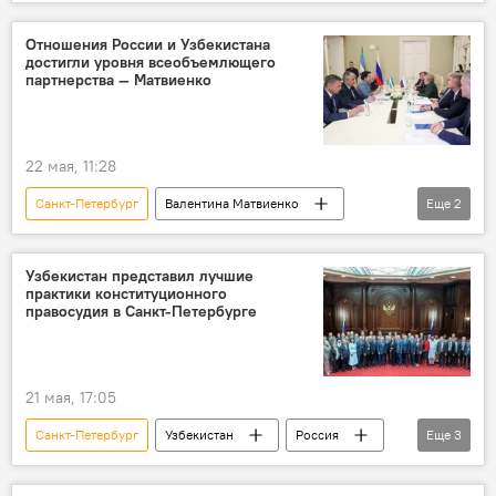
Узбекистан
Выставка
Государственный Эрмитаж
Россия
Отношения России и Узбекистана
достигли уровня всеобъемлющего
Фонд развития культуры и искусства
партнерства — Матвиенко
22 мая, 11:28
Санкт-Петербург
Валентина Матвиенко
Еще
2
Танзила Нарбаева
Совет Федерации Федерального Собрания РФ
Узбекистан представил лучшие
практики конституционного
правосудия в Санкт-Петербурге
21 мая, 17:05
Санкт-Петербург
Узбекистан
Россия
Еще
3
форум
права человека