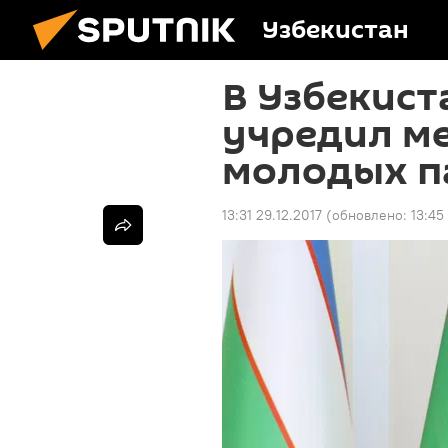
Узбекистан
В Узбекист
учредил м
молодых п
13:31 29.12.2017
(обновлено:
13:45