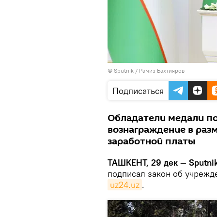
© Sputnik / Рамиз Бахтияров
Подписаться
Обладатели медали п
вознаграждение в раз
заработной платы
ТАШКЕНТ, 29 дек — Sputni
подписал закон об учрежд
uz24.uz
.