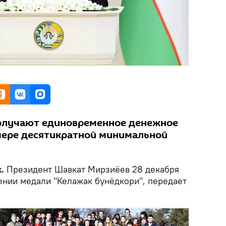
олучают единовременное денежное
мере десятикратной минимальной
k.
Президент Шавкат Мирзиёев 28 декабря
ении медали "Келажак бунёдкори", передает