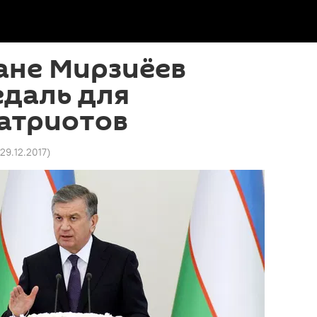
ане Мирзиёев
едаль для
атриотов
 29.12.2017
)