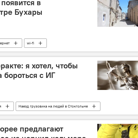
 появится в
нтре Бухары
ернет
wi-fi
ракте: я хотел, чтобы
 бороться с ИГ
я
Наезд грузовика на людей в Стокгольме
Стокгольм
Рахмат Акилов
теракт
суд
Корее предлагают