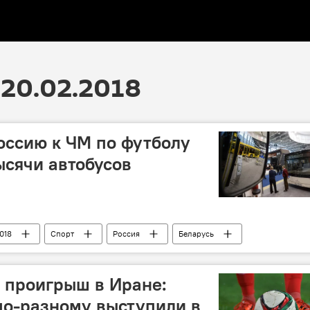
20.02.2018
оссию к ЧМ по футболу
ысячи автобусов
018
Спорт
Россия
Беларусь
автобусы
 проигрыш в Иране:
по-разному выступили в