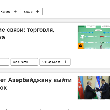
Казань
кадры
е связи: торговля,
ка
Узбекистан
Южная Корея
жет Азербайджану выйти
ок