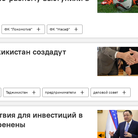
ФК "Локомотив"
ФК "Насаф"
жикистан создадут
Таджикистан
предприниматели
деловой совет
твия для инвестиций в
ренены