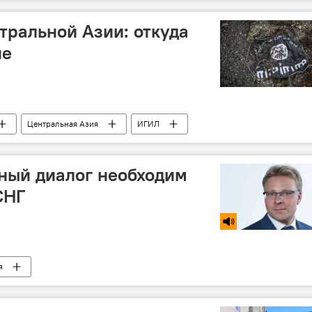
йип Эрдоган
тральной Азии: откуда
не
Центральная Азия
ИГИЛ
ный диалог необходим
СНГ
я