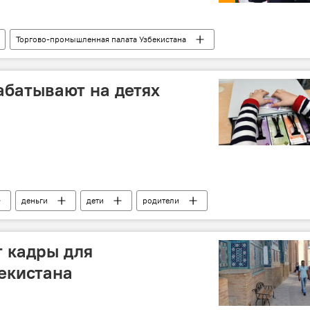
Торгово-промышленная палата Узбекистана
абатывают на детях
деньги
дети
родители
т кадры для
екистана