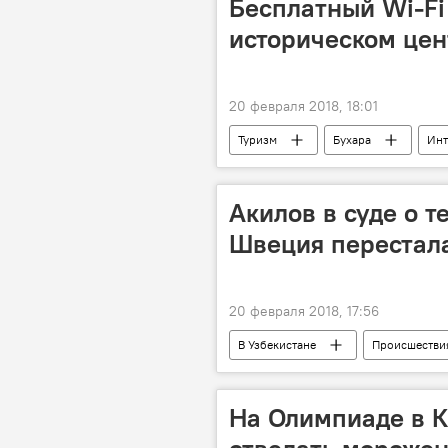
Бесплатный Wi-Fi
историческом це
20 февраля 2018, 18:01
Туризм
Бухара
Инт
Акилов в суде о те
Швеция перестала
20 февраля 2018, 17:56
В Узбекистане
Происшестви
Узбекистан
Швеция
На Олимпиаде в 