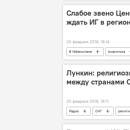
Владимир Путин
Реджеп Та
Слабое звено Цен
ждать ИГ в регио
20 февраля 2018, 18:14
В Узбекистане
Аналитика
Лункин: религиоз
между странами 
20 февраля 2018, 18:11
Радио
СНГ
религи