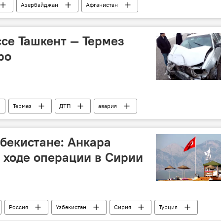
Азербайджан
Афганистан
истана
ссе Ташкент — Термез
ро
Термез
ДТП
авария
збекистане: Анкара
 ходе операции в Сирии
Россия
Узбекистан
Сирия
Турция