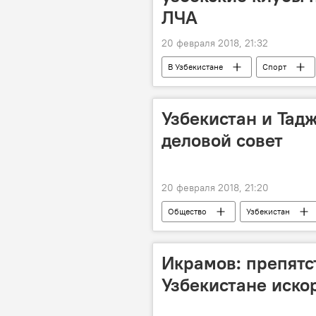
ЛЧА
20 февраля 2018, 21:32
В Узбекистане
Спорт
Лига чемпионов Азии
Узбекистан и Тад
деловой совет
20 февраля 2018, 21:20
Общество
Узбекистан
Визит Шавката Мирзиёева в Душанбе
Икрамов: препятс
Узбекистане иско