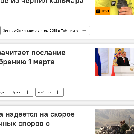
ое из чернил кальмара
0:59
Зимние Олимпийские игры 2018 в Пхёнчхане
018
ачитает послание
бранию 1 марта
димир Путин
выборы
а надеется на скорое
чных споров с