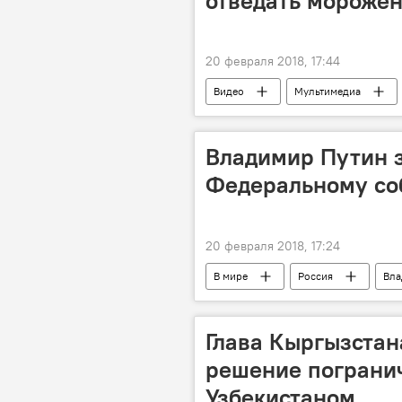
отведать морожен
20 февраля 2018, 17:44
Видео
Мультимедиа
Южная Корея
Олимпиада-2
Владимир Путин з
Федеральному со
20 февраля 2018, 17:24
В мире
Россия
Вла
Глава Кыргызстан
решение пограни
Узбекистаном