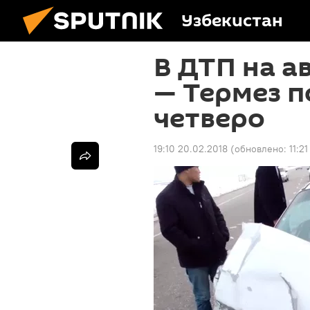
Узбекистан
В ДТП на а
— Термез 
четверо
19:10 20.02.2018
(обновлено:
11:2