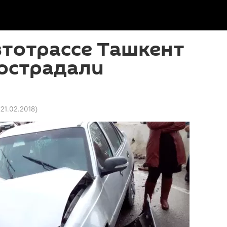
втотрассе Ташкент
пострадали
1 21.02.2018
)