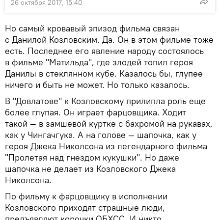
26 октября 2017, 15:40
Но самый кровавый эпизод фильма связан
с Данилой Козловским. Да. Он в этом фильме тоже
есть. Последнее его явление народу состоялось
в фильме "Матильда", где злодей топил героя
Данилы в стеклянном кубе. Казалось бы, глупее
ничего и быть не может. Но только казалось.
В "Довлатове" к Козловскому прилипла роль еще
более глупая. Он играет фарцовщика. Ходит
такой — в замшевой куртке с бахромой на рукавах,
как у Чингачгука. А на голове — шапочка, как у
героя Джека Николсона из легендарного фильма
"Пролетая над гнездом кукушки". Но даже
шапочка не делает из Козловского Джека
Николсона.
По фильму к фарцовщику в исполнении
Козловского приходят страшные люди,
предъявляют корочки ОБХСС. И никто