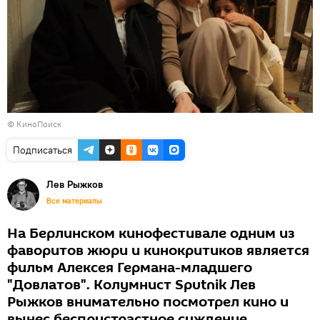
©
КиноПоиск
Подписаться
Лев Рыжков
Все материалы
На Берлинском кинофестивале одним из
фаворитов жюри и кинокритиков является
фильм Алексея Германа-младшего
"Довлатов". Колумнист Sputnik Лев
Рыжков внимательно посмотрел кино и
вынес беспристрастное суждение