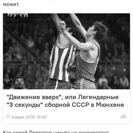
может.
"Движение вверх", или Легендарные
"3 секунды" сборной СССР в Мюнхене
17 января 2018, 18:46
Как герой Довлатов никуда не развивается,