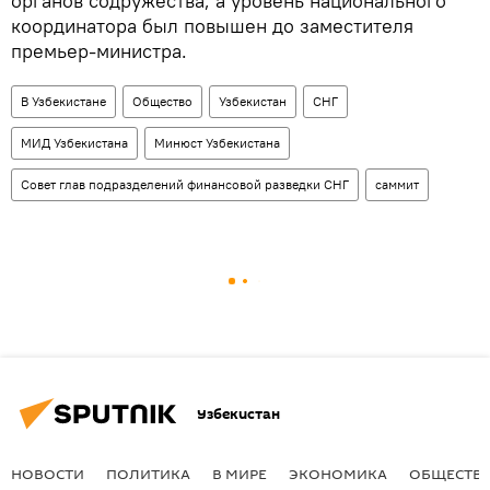
органов содружества, а уровень национального
координатора был повышен до заместителя
премьер-министра.
В Узбекистане
Общество
Узбекистан
СНГ
МИД Узбекистана
Минюст Узбекистана
Совет глав подразделений финансовой разведки СНГ
саммит
Узбекистан
НОВОСТИ
ПОЛИТИКА
В МИРЕ
ЭКОНОМИКА
ОБЩЕСТВ