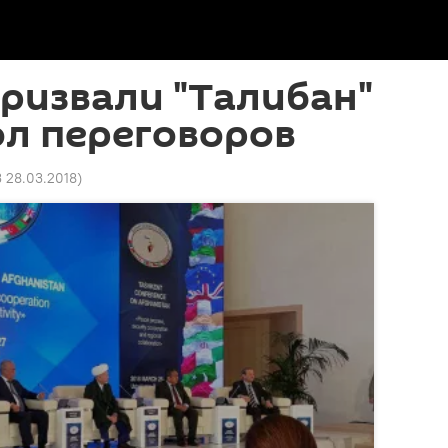
ризвали "Талибан"
тол переговоров
3 28.03.2018
)