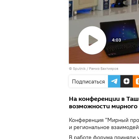
4:03
Воспроизвести
© Sputnik / Рамиз Бахтияров
видео
Подписаться
На конференции в Таш
возможности мирного 
Конференция "Мирный проц
и региональное взаимодей
В работе форума приняли 