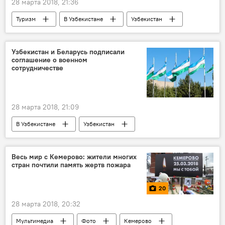
28 марта 2018, 21:36
Туризм
В Узбекистане
Узбекистан
турист
контроль качества
Узбекистан и Беларусь подписали
соглашение о военном
сотрудничестве
28 марта 2018, 21:09
В Узбекистане
Узбекистан
Беларусь
Министерство обороны Узбекистана
Весь мир с Кемерово: жители многих
стран почтили память жертв пожара
сотрудничество
военное сотрудничество
Политика
20
28 марта 2018, 20:32
Мультимедиа
Фото
Кемерово