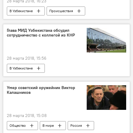
28 марта 2018, 16:23
В Узбекистане
Происшествия
Общество
Происшествия и криминал в Узбекистане
Глава МИД Узбекистана обсудил
сотрудничество с коллегой из КНР
Узбекистан
Каракалпакстан
Кашкадарьинская область
Убийство
супруги
семейная ссора
28 марта 2018, 15:56
В Узбекистане
Международная конференция по Афганистану в Ташкенте
Узбекистан
КНР
МИД Узбекистана
Умер советский оружейник Виктор
Калашников
переговоры
Политика
28 марта 2018, 15:08
Общество
В мире
Россия