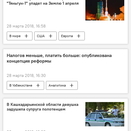
"Тяньгун-1" упадет на Землю 1 апреля
28 марта 2018, 16:58
В мире
США
Европа
Китай
Африка
Ближний Восток
Космос
ракета
падение
Налогов меньше, платить больше: опубликована
концепция реформы
28 марта 2018, 16:30
В Узбекистане
Аналитика
Экономика
Узбекистан
Налоговая реформа в Узбекистане
В Кашкадарьинской области девушка
задушила супруга полотенцем