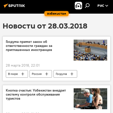
РУС
Узбекистан
Новости от 28.03.2018
Госдума примет закон об
ответственности граждан за
приглашенных иностранцев
28 марта 2018, 22:01
В мире
Россия
Госдума
граждане
иностранные граждане
закон
Законопроект
Кнопка счастья: Узбекистан внедрит
систему контроля обслуживания
туристов