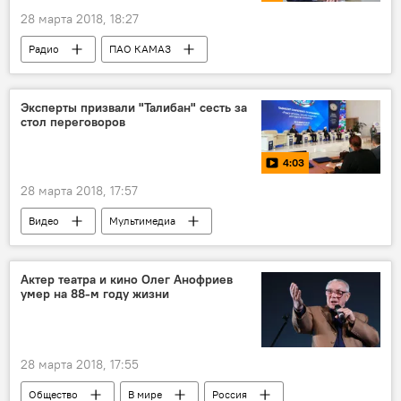
трагедия
соболезнования
28 марта 2018, 18:27
Зимняя вишня
Радио
ПАО КАМАЗ
Эксперты призвали "Талибан" сесть за
стол переговоров
4:03
28 марта 2018, 17:57
Видео
Мультимедиа
Международная конференция по Афганистану в Ташкенте
Ташкент
Афганистан
Талибан
Актер театра и кино Олег Анофриев
умер на 88-м году жизни
28 марта 2018, 17:55
Общество
В мире
Россия