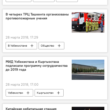
Александр Олешко
Олег Анофриев
В четырех ТРЦ Ташкента организованы
противопожарные учения
28 марта 2018, 17:29
В Узбекистане
Общество
Трагедия в Кемерово
Узбекистан
пожар
МИД Узбекистана и Кыргызстана
подписали программу сотрудничества
до 2019 года
28 марта 2018, 17:00
Узбекистан
Кыргызстан
Абдулазиз Камилов
МИД Узбекистана
Политика
Китайская орбитальная станция