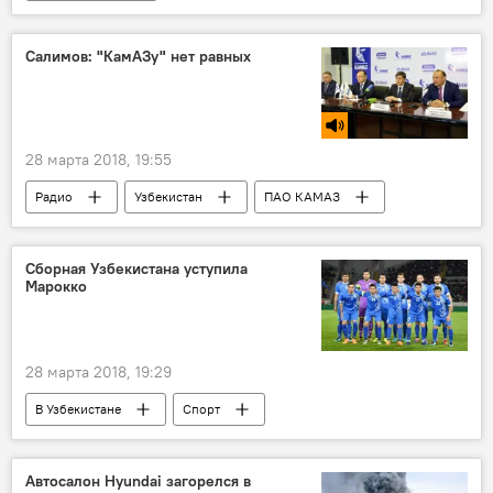
Расследование отравления бывшего офицера ГРУ Сергея Скрипаля
Россия
Великобритания
Салимов: "КамАЗу" нет равных
28 марта 2018, 19:55
Радио
Узбекистан
ПАО КАМАЗ
Сборная Узбекистана уступила
Марокко
28 марта 2018, 19:29
В Узбекистане
Спорт
Футбольная ассоциация Узбекистана
Автосалон Нyundai загорелся в