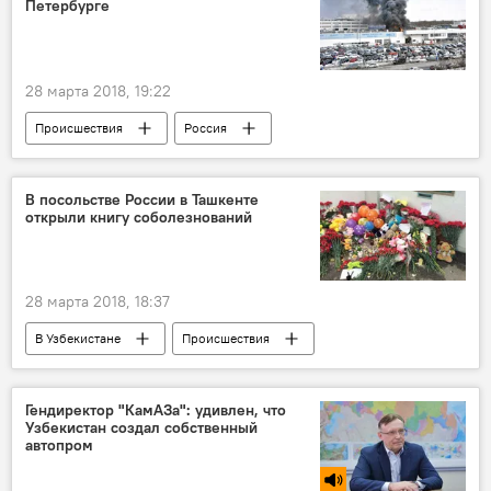
Петербурге
28 марта 2018, 19:22
Происшествия
Россия
Санкт-Петербург
Hyundai
пожар
автомобиль
В посольстве России в Ташкенте
открыли книгу соболезнований
28 марта 2018, 18:37
В Узбекистане
Происшествия
Трагедия в Кемерово
Россия
Узбекистан
Ташкент
Кемерово
Гендиректор "КамАЗа": удивлен, что
Узбекистан создал собственный
Абдулазиз Камилов
Абдулла Арипов
автопром
Посольство России в Узбекистане
пожар