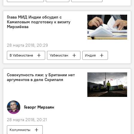
Глава МИД Индии обсудил с
Камиловым подготовку к визиту
Мирзиёева
28 марта 2018, 20:29
В Узбекистане
Узбекистан
Индия
МИД Узбекистана
визит
подготовка к визиту
Политика
Совокупность лжи: у Британии нет
аргументов в деле Скрипаля
Геворг Мирзаян
28 марта 2018, 20:21
Колумнисты