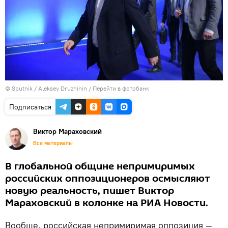
© Sputnik / Aleksey Druzhinin
/
Перейти в фотобанк
Подписаться
Виктор Мараховский
Все материалы
В глобальной общине непримиримых
российских оппозиционеров осмысляют
новую реальность, пишет Виктор
Мараховский в колонке на РИА Новости.
Вообще, российская непримиримая оппозиция —