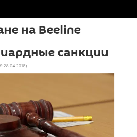
не на Beeline
иардные санкции
9 28.04.2018
)