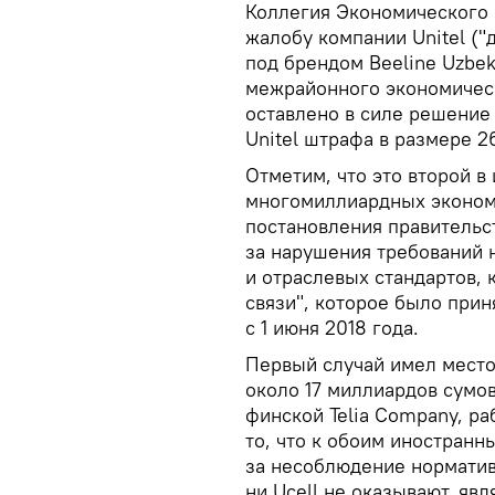
Коллегия Экономического 
жалобу компании Unitel ("
под брендом Beeline Uzbek
межрайонного экономическ
оставлено в силе решение
Unitel штрафа в размере 2
Отметим, что это второй 
многомиллиардных эконом
постановления правительс
за нарушения требований 
и отраслевых стандартов, 
связи", которое было прин
с 1 июня 2018 года.
Первый случай имел место 
около 17 миллиардов сумо
финской Telia Company, ра
то, что к обоим иностран
за несоблюдение нормативо
ни Ucell не оказывают, яв