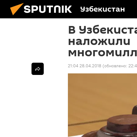
Узбекистан
В Узбекиста
наложили
многомилл
21:04 28.04.2018
(обновлено:
22:4