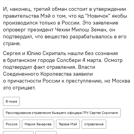
И, наконец, третий обман состоит в утверждении
правительства Мэй о том, что яд "Новичок" якобы
производился только в России. Это заявление
опроверг президент Чехии Милош Земан, он
подтвердил, что вещество разрабатывалось в его
стране.
Сергея и Юлию Скрипаль нашли без сознания
в британском городе Солсбери 4 марта. Осмотр
подтвердил факт отравления. Власти
Соединенного Королевства заявили
о причастности России к преступлению, но Москва
это отрицает.
В мире
Расследование отравления бывшего офицера ГРУ Сергея Скрипаля
Россия
Мария Захарова
Тереза Мэй
отравление