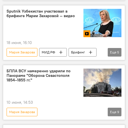
Спецоперация России по защите Донбасса
В мире
Владимир Зеленский
Sputnik Узбекистан участвовал в
брифинге Марии Захаровой — видео
назначения
ВСУ
Украина
МИД РФ
комментарий
18 июня, 16:10
Мария Захарова
МИД РФ
Брифинг
Еще
5
внешняя политика
Sputnik
Узбекистан
журналисты
Видео
БПЛА ВСУ намеренно ударили по
Панораме "Оборона Севастополя
1854–1855 гг."
10 июня, 14:53
Мария Захарова
Еще
9
Спецоперация России по защите Донбасса