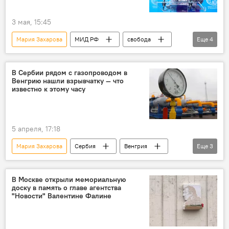
3 мая, 15:45
Мария Захарова
МИД РФ
свобода
Еще
4
печать
комментарий
Россия
Запад
В Сербии рядом с газопроводом в
Венгрию нашли взрывчатку — что
известно к этому часу
5 апреля, 17:18
Мария Захарова
Сербия
Венгрия
Еще
3
Россия
В мире
Виктор Орбан
В Москве открыли мемориальную
доску в память о главе агентства
"Новости" Валентине Фалине