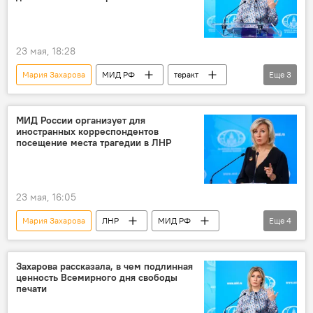
ВСУ
23 мая, 18:28
Мария Захарова
МИД РФ
теракт
Еще
3
ЛНР
Россия
ВСУ
МИД России организует для
иностранных корреспондентов
посещение места трагедии в ЛНР
23 мая, 16:05
Мария Захарова
ЛНР
МИД РФ
Еще
4
трагедия
Россия
теракт
ВСУ
Захарова рассказала, в чем подлинная
ценность Всемирного дня свободы
печати