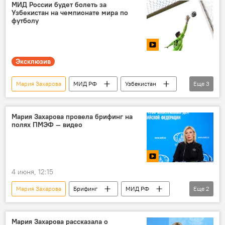
Севастополь
Происшествия
ВСУ
МИД России будет болеть за
Узбекистан на чемпионате мира по
Беспилотник
Россия
пожар
футболу
музей
МИД РФ
Эксклюзив
Мария Захарова
МИД РФ
Узбекистан
Еще
3
чемпионат мира
Футбол
Брифинг
Мария Захарова провела брифинг на
полях ПМЭФ — видео
4 июня, 12:15
Мария Захарова
Брифинг
МИД РФ
Еще
2
внешняя политика
ПМЭФ
Мария Захарова рассказала о