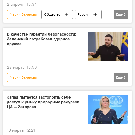
2 апреля, 15:34
Мария Захарова
Общество
Россия
Еще
6
Москва
МИА "Россия Сегодня"
память
дипломат
Журналист
В качестве гарантий безопасности:
Зеленский потребовал ядерное
Дмитрий Киселев
оружие
28 марта, 15:50
Мария Захарова
Еще
8
Спецоперация России по защите Донбасса
В мире
Украина
Запад пытается застолбить себе
доступ к рынку природных ресурсов
Владимир Зеленский
Россия
ЦА — Захарова
НАТО
Дмитрий Песков
Служба внешней разведки России
19 марта, 12:21