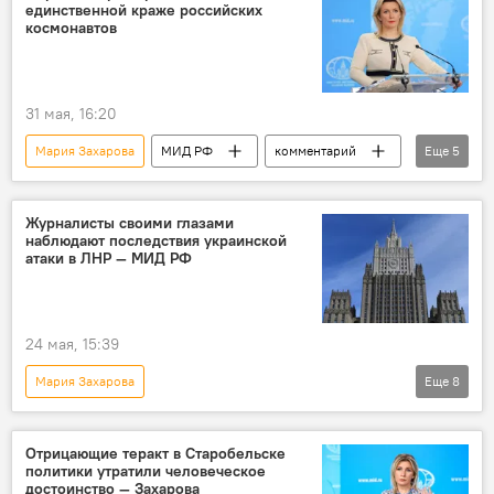
единственной краже российских
космонавтов
31 мая, 16:20
Мария Захарова
МИД РФ
комментарий
Еще
5
Россия
космонавты
обвинение
Кража
В мире
Журналисты своими глазами
наблюдают последствия украинской
атаки в ЛНР — МИД РФ
24 мая, 15:39
Мария Захарова
Еще
8
Спецоперация России по защите Донбасса
Происшествия
Россия
ЛНР
Отрицающие теракт в Старобельске
политики утратили человеческое
МИД РФ
журналисты
иностранцы
достоинство — Захарова