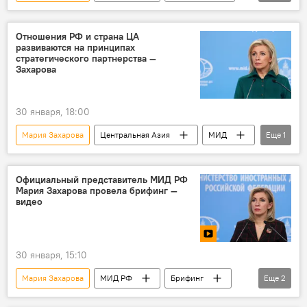
Общество
Россия
гуманитарная помощь
Армения
Отношения РФ и страна ЦА
развиваются на принципах
стратегического партнерства —
Захарова
30 января, 18:00
Мария Захарова
Центральная Азия
МИД
Еще
1
Россия
Официальный представитель МИД РФ
Мария Захарова провела брифинг —
видео
30 января, 15:10
Мария Захарова
МИД РФ
Брифинг
Еще
2
Россия
Видео