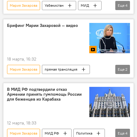
Мария Захарова
Узбекистан
МИД
Еще
4
Россия
Центральная Азия
Запад
Пресс-центр
Брифинг Марии Захаровой — видео
18 марта, 16:32
Мария Захарова
прямая трансляция
Еще
2
Брифинг
МИД России
В МИД РФ подтвердили отказ
Армении принять гумпомощь России
для беженцев из Карабаха
12 марта, 18:33
Мария Захарова
МИД РФ
Политика
Еще
4