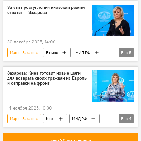
За эти преступления киевский режим
ответит — Захарова
30 декабря 2025, 14:00
Мария Захарова
В мире
МИД РФ
Еще
5
комментарий
Владимир Зеленский
СМИ
Владимир Путин
Захарова: Киев готовит новые шаги
для возврата своих граждан из Европы
Сергей Лавров
и отправки на фронт
14 ноября 2025, 16:30
Мария Захарова
Киев
МИД РФ
Еще
4
Брифинг
Конфликт
Украина
Владимир Зеленский
Еще 20 материалов