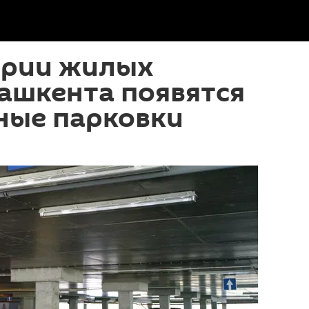
ории жилых
ашкента появятся
ные парковки