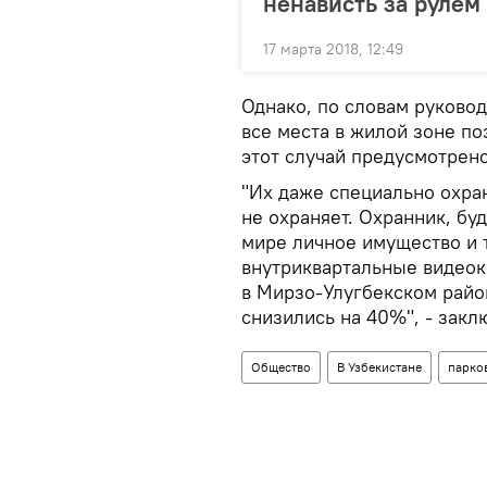
ненависть за рулем
17 марта 2018, 12:49
Однако, по словам руковод
все места в жилой зоне п
этот случай предусмотрен
"Их даже специально охра
не охраняет. Охранник, бу
мире личное имущество и т
внутриквартальные видеок
в Мирзо-Улугбекском райо
снизились на 40%", - закл
Общество
В Узбекистане
парко