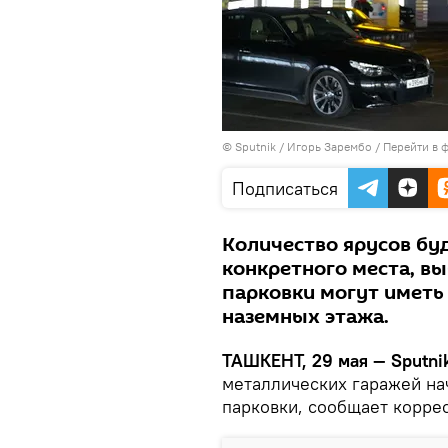
© Sputnik / Игорь Зарембо
/
Перейти в 
Подписаться
Количество ярусов буд
конкретного места, вы
парковки могут иметь
наземных этажа.
ТАШКЕНТ, 29 мая — Sputnik
металлических гаражей на
парковки, сообщает корр