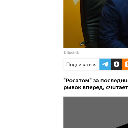
© Sputnik
Подписаться
"Росатом" за последн
рывок вперед, считае