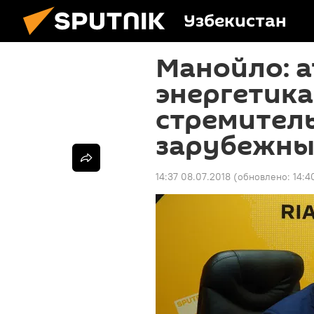
Узбекистан
Манойло: 
энергетика
стремител
зарубежны
14:37 08.07.2018
(обновлено:
14:4