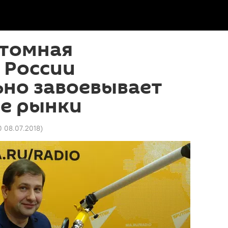
атомная
 России
ьно завоевывает
е рынки
0 08.07.2018
)