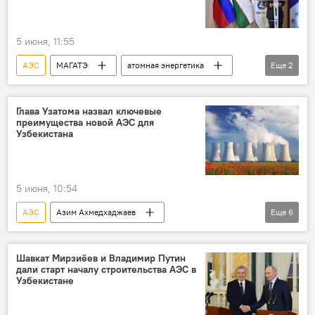
5 июня, 11:55
АЭС
МАГАТЭ
атомная энергетика
Еще
2
Рафаэль Гросси
Узбекистан
Глава Узатома назвал ключевые
преимущества новой АЭС для
Узбекистана
5 июня, 10:54
АЭС
Азим Ахмедхаджаев
Еще
6
Строительство АЭС в Узбекистане
Джизакская область
Узбекистан
Шавкат Мирзиёев и Владимир Путин
дали старт началу строительства АЭС в
Россия
Узатом
атомная энергетика
Узбекистане