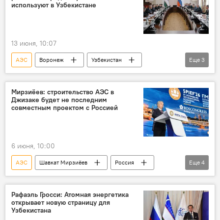
используют в Узбекистане
13 июня, 10:07
АЭС
Воронеж
Узбекистан
Еще
3
сотрудничество
Строительство АЭС в Узбекистане
Россия
Мирзиёев: строительство АЭС в
Джизаке будет не последним
совместным проектом с Россией
6 июня, 10:00
АЭС
Шавкат Мирзиёев
Россия
Еще
4
Узбекистан
сотрудничество
ПМЭФ
атомная энергетика
Рафаэль Гросси: Атомная энергетика
открывает новую страницу для
Узбекистана