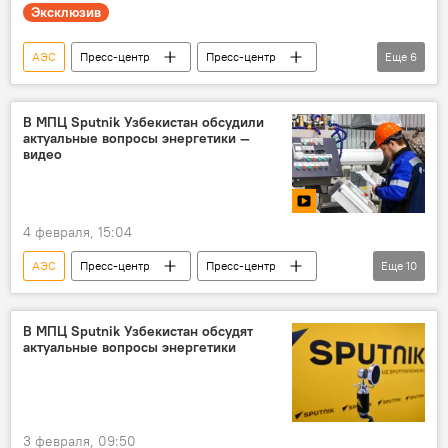
Эксклюзив
АЭС
Пресс-центр
Пресс-центр
Еще
6
Sputnik
Узбекистан
атомная энергетика
В МПЦ Sputnik Узбекистан обсудили
актуальные вопросы энергетики —
Строительство АЭС в Узбекистане
Видео
видео
эксклюзив
4 февраля, 15:04
АЭС
Пресс-центр
Пресс-центр
Еще
10
Sputnik
Узбекистан
энергетика
Россия
Абхазия
Москва
В МПЦ Sputnik Узбекистан обсудят
актуальные вопросы энергетики
Ереван
Минск
Ташкент
Видео
3 февраля, 09:50