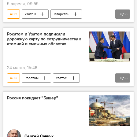
5 апреля, 09:55
АЭС
Узатом
Татарстан
Еще
3
Набережные Челны
сотрудничество
атомная энергетика
Росатом и Узатом подписали
дорожную карту по сотрудничеству в
атомной и смежных областях
24 марта, 15:46
АЭС
Росатом
Узатом
Еще
8
сотрудничество
атомная энергетика
Россия
Узбекистан
Соглашение
Россия покидает "Бушер"
Джизакская область
Азим Ахмедхаджаев
Алексей Лихачев
Сергей Савчук