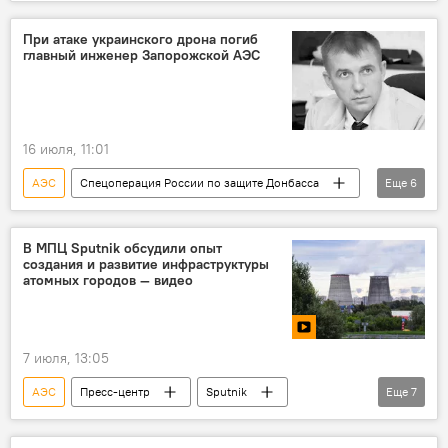
атомная энергетика
Узбекистан
Венгрия
сотрудничество
Узатом
При атаке украинского дрона погиб
главный инженер Запорожской АЭС
16 июля, 11:01
АЭС
Спецоперация России по защите Донбасса
Еще
6
Запорожская область
Происшествия
ВСУ
Росатом
В мире
В МПЦ Sputnik обсудили опыт
создания и развитие инфраструктуры
Беспилотник
атомных городов — видео
7 июля, 13:05
АЭС
Пресс-центр
Sputnik
Еще
7
Узбекистан
видеомост
Москва