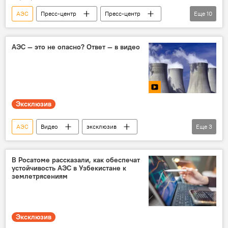
АЭС
Пресс-центр
Пресс-центр
Еще
10
Sputnik
Узбекистан
энергетика
Россия
Узбекистан
Абхазия
АЭС — это не опасно? Ответ — в видео
Москва
Ереван
Минск
Ташкент
Эксклюзив
АЭС
Видео
эксклюзив
Еще
3
Строительство АЭС в Узбекистане
Общество
атомная энергетика
В Росатоме рассказали, как обеспечат
устойчивость АЭС в Узбекистане к
землетрясениям
Эксклюзив