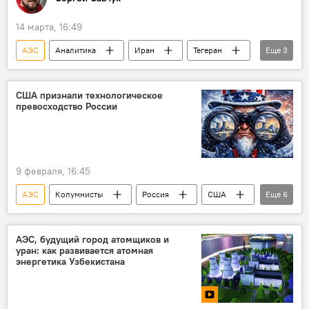
14 марта, 16:49
АЭС
Аналитика
Иран
Тегеран
Еще
3
Росатом
Алексей Лихачев
Колумнисты
США признали технологическое
превосходство России
9 февраля, 16:45
АЭС
Колумнисты
Россия
США
Еще
6
Евросоюз
Росатом
атомная энергетика
атомы
АЭС, будущий город атомщиков и
уран: как развивается атомная
Венгрия
МАГАТЭ
энергетика Узбекистана