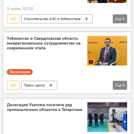
5 июня, 10:00
АЭС
Строительство АЭС в Узбекистане
Еще
5
Строительство
Джизакская область
Владимир Путин
Шавкат Мирзиёев
Узбекистан и Свердловская область:
межрегиональное сотрудничество на
атомная энергетика
современном этапе
Эксклюзив
АЭС
Пресс-центр
Еще
6
Свердловская область
Иннопром-2026 в Ташкенте
сотрудничество
Делегация Узатома посетила ряд
промышленных объектов в Татарстане
Узбекистан
технологии
Россия
цифровые технологии