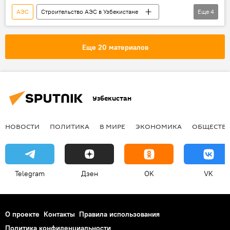
АЭС
Строительство АЭС в Узбекистане
Еще
4
Росатом
Узатом
Джизакская область
эксклюзив
Еще 20 материалов
Узбекистан
НОВОСТИ
ПОЛИТИКА
В МИРЕ
ЭКОНОМИКА
ОБЩЕСТВ
Telegram
Дзен
OK
VK
О проекте
Контакты
Правила использования
Политика конфиденциальности