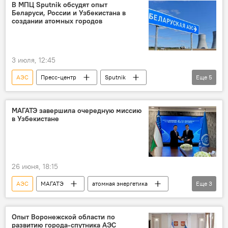
Ташкент
Минск
В МПЦ Sputnik обсудят опыт
Беларуси, России и Узбекистана в
Строительство АЭС в Узбекистане
Видео
создании атомных городов
3 июля, 12:45
АЭС
Пресс-центр
Sputnik
Еще
5
пресс-конференция
Минск
Москва
Ташкент
МАГАТЭ завершила очередную миссию
в Узбекистане
Строительство АЭС в Узбекистане
26 июня, 18:15
АЭС
МАГАТЭ
атомная энергетика
Еще
3
Узбекистан
Узатом
миссия
Опыт Воронежской области по
развитию города-спутника АЭС