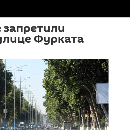
 запретили
улице Фурката