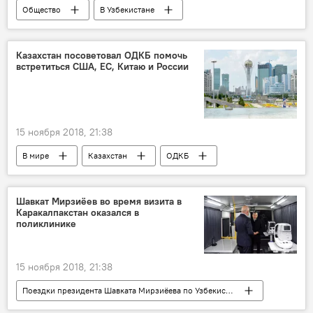
Общество
В Узбекистане
Каракалпакстан
Шавкат Мирзиёев
детский сад
Казахстан посоветовал ОДКБ помочь
встретиться США, ЕС, Китаю и России
15 ноября 2018, 21:38
В мире
Казахстан
ОДКБ
Россия
Политика
Шавкат Мирзиёев во время визита в
Каракалпакстан оказался в
поликлинике
15 ноября 2018, 21:38
Поездки президента Шавката Мирзиёева по Узбекистану
В Узбекистане
Политика