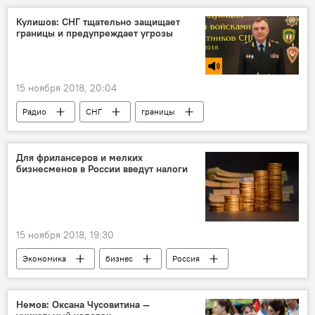
Политика
Кулишов: СНГ тщательно защищает
границы и предупреждает угрозы
15 ноября 2018, 20:04
Радио
СНГ
границы
Кыргызстан
Политика
Для фрилансеров и мелких
бизнесменов в России введут налоги
15 ноября 2018, 19:30
Экономика
бизнес
Россия
В мире
Немов: Оксана Чусовитина —