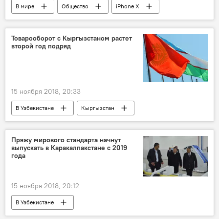
В мире
Общество
iPhone X
Apple
Товарооборот с Кыргызстаном растет
второй год подряд
15 ноября 2018, 20:33
В Узбекистане
Кыргызстан
Узбекистан
министерство
Политика
Пряжу мирового стандарта начнут
выпускать в Каракалпакстане с 2019
года
15 ноября 2018, 20:12
В Узбекистане
Поездки президента Шавката Мирзиёева по Узбекистану