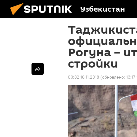
Узбекистан
Таджикиста
официальн
Рогуна – и
стройки
09:32 16.11.2018
(обновлено:
13:17