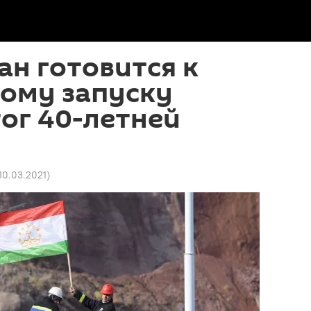
н готовится к
ому запуску
тог 40-летней
 10.03.2021
)