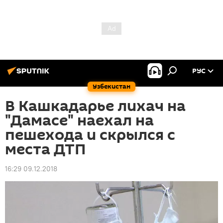
РУС
Узбекистан
В Кашкадарье лихач на
"Дамасе" наехал на
пешехода и скрылся с
места ДТП
16:29 09.12.2018