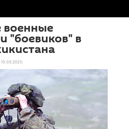
е военные
 "боевиков" в
жикистана
 10.03.2021
)