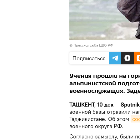
© Пресс-служба ЦВО РФ
Подписаться
Учения прошли на гор
альпинистской подгото
военнослужащих. Заде
ТАШКЕНТ, 10 дек — Sputnik
военной базы отразили на
Таджикистане. Об этом
со
военного округа РФ.
Согласно замыслу, были п