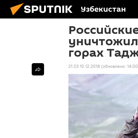
Узбекистан
Российски
уничтожили
горах Тад
21:23 10.12.2018
(обновлено:
14:00