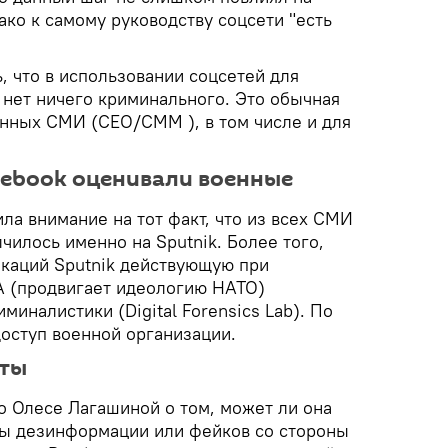
ако к самому руководству соцсети "есть
, что в использовании соцсетей для
 нет ничего криминального. Это обычная
енных СМИ (CEO/CMM ), в том числе и для
acebook оценивали военные
ла внимание на тот факт, что из всех СМИ
чилось именно на Sputnik. Более того,
икаций Sputnik действующую при
А (продвигает идеологию НАТО)
иналистики (Digital Forensics Lab). По
 доступ военной организации.
кты
о Олесе Лагашиной о том, может ли она
ты дезинформации или фейков со стороны