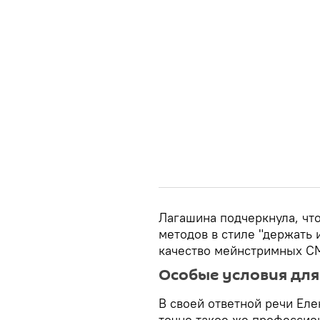
Лагашина подчеркнула, что
методов в стиле "держать 
качество мейнстримных СМ
Особые условия для
В своей ответной речи Еле
точно такое же профессио