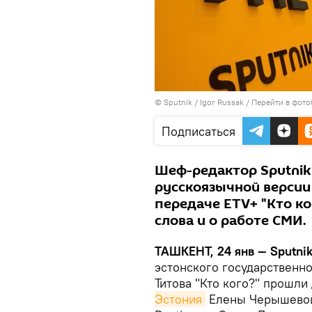
© Sputnik / Igor Russak
/
Перейти в фото
Подписаться
Шеф-редактор Sputnik
русскоязычной версии
передаче ETV+ "Кто ко
слова и о работе СМИ.
ТАШКЕНТ, 24 янв — Sputni
эстонского государственн
Титова "Кто кого?" прошл
Эстония
Елены Черышевой 