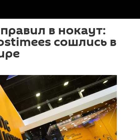
тправил в нокаут:
Postimees сошлись в
ире