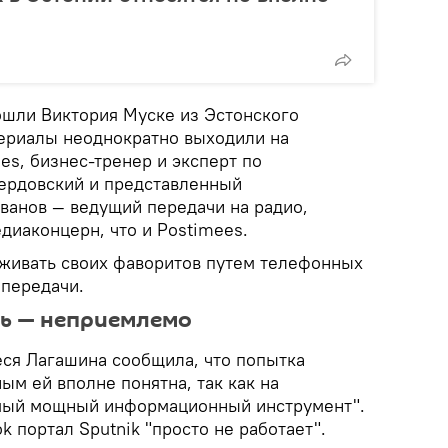
ошли Виктория Муске из Эстонского
териалы неоднократно выходили на
es, бизнес-тренер и эксперт по
ердовский и представленный
ванов — ведущий передачи на радио,
едиаконцерн, что и Postimees.
живать своих фаворитов путем телефонных
 передачи.
ть — неприемлемо
еся Лагашина сообщила, что попытка
ым ей вполне понятна, так как на
амый мощный информационный инструмент".
k портал Sputnik "просто не работает".