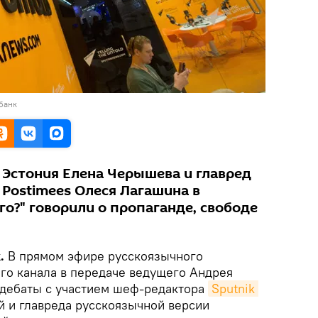
банк
 Эстония Елена Черышева и главред
 Postimees Олеся Лагашина в
го?" говорили о пропаганде, свободе
k.
В прямом эфире русскоязычного
ого канала в передаче ведущего Андрея
и дебаты с участием шеф-редактора
Sputnik 
и главреда русскоязычной версии