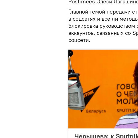
Postimees Олеси Лагашино
Главной темой передачи ст
в соцсетях и все ли метод
блокировка руководством 
аккаунтов, связанных со S
соцсети.
Черышева: к Sputni