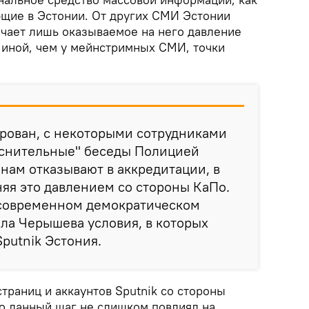
щие в Эстонии. От других СМИ Эстонии
личает лишь оказываемое на него давление
о иной, чем у мейнстримных СМИ, точки
ирован, с некоторыми сотрудниками
ъяснительные" беседы Полицией
 нам отказывают в аккредитации, в
яя это давлением со стороны КаПо.
 современном демократическом
ала Черышева условия, в которых
putnik Эстония.
траниц и аккаунтов Sputnik со стороны
то данный шаг не слишком повлиял на