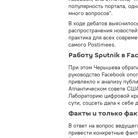
популярность портала, одн
много вопросов".
В ходе дебатов выяснилось
распространения новостей
практика для всех соврем
самого Postimees.
Работу Sputnik в F
При этом Черышева обрати
руководство Facebook опол
привлекло к анализу публ
Атлантическом совете СШ
Лабораторию цифровой крим
сути, соцсеть дала к себе
Факты и только фа
В ответ на вопрос ведущег
привести конкретные фак