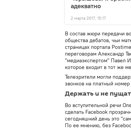
адекватно
2 марта 2017, 15:17
В состав жюри передачи в
общества дебатов, чьи ма
страницах портала Postime
переговорам Александр Тв
"медиаэкспертом" Павел И
которое входит в тот же м
Телезрители могли поддер
звонков на платный номер
Держать и не пуща
Во вступительной речи Ол
сделать Facebook прозрачн
сегодняшний день это "с
По ее мнению, без Faceboo