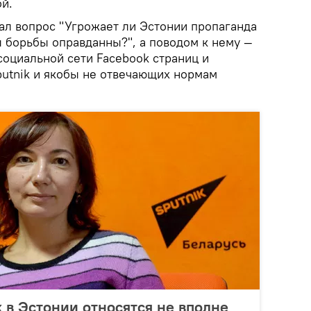
й.
ал вопрос "Угрожает ли Эстонии пропаганда
ы борьбы оправданны?", а поводом к нему —
социальной сети Facebook страниц и
putnik и якобы не отвечающих нормам
k в Эстонии относятся не вполне