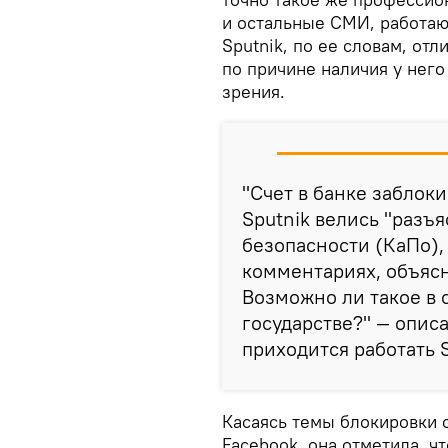
и остальные СМИ, работаю
Sputnik, по ее словам, от
по причине наличия у нег
зрения.
"Счет в банке заблок
Sputnik велись "раз
безопасности (КаПо),
комментариях, объясн
Возможно ли такое в
государстве?" — опис
приходится работать S
Касаясь темы блокировки с
Facebook, она отметила, ч