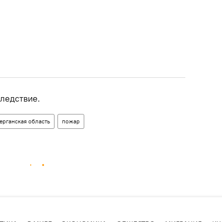
ледствие.
ерганская область
пожар