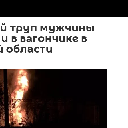
й труп мужчины
 в вагончике в
й области