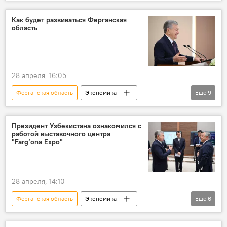
Узбекистан
бизнес-форум
Куала-Лумпур
инвестпроекты
Как будет развиваться Ферганская
область
Строительство
жилье
28 апреля, 16:05
Ферганская область
Экономика
Еще
9
Инвестиции
Сельское хозяйство
Туризм
электронная коммерция
Президент Узбекистана ознакомился с
работой выставочного центра
культурное наследие
совещание
"Farg‘ona Expo"
президент Узбекистана
Шавкат Мирзиёев
Общество
28 апреля, 14:10
Ферганская область
Экономика
Еще
6
предприниматели
Выставка