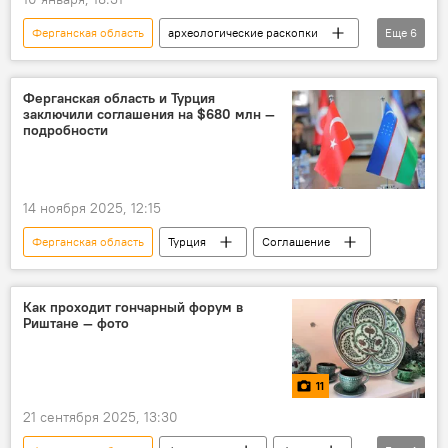
Ферганская область
археологические раскопки
Еще
6
экспедиция
раскопки
Китай
Узбекистан
Культура
история
Ферганская область и Турция
заключили соглашения на $680 млн —
подробности
14 ноября 2025, 12:15
Ферганская область
Турция
Соглашение
Как проходит гончарный форум в
Риштане — фото
11
21 сентября 2025, 13:30