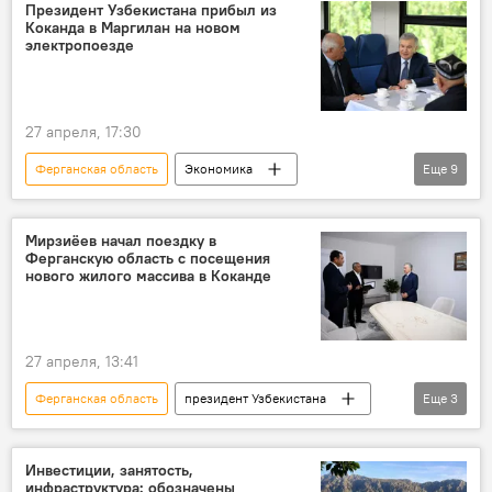
Фергана
иностранные инвесторы
Президент Узбекистана прибыл из
Коканда в Маргилан на новом
президент Узбекистана
Шавкат Мирзиёев
электропоезде
27 апреля, 17:30
Ферганская область
Экономика
Еще
9
транспорт
Железная дорога
электропоезд
Коканд
Наманган
Мирзиёев начал поездку в
Ферганскую область с посещения
Андижан
Маргилан
нового жилого массива в Коканде
президент Узбекистана
Шавкат Мирзиёев
27 апреля, 13:41
Ферганская область
президент Узбекистана
Еще
3
Шавкат Мирзиёев
Коканд
Общество
Инвестиции, занятость,
инфраструктура: обозначены