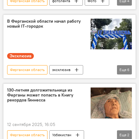
Ферганская область
фотолента
Фото
Еще
4
Узбекистан
форум
гончар
керамика Риштана
В Ферганской области начал работу
новый IT-городок
Эксклюзив
Ферганская область
эксклюзив
Еще
6
Узбекистан
Обучение
IT-технологии
школьники
130-летняя долгожительница из
Ферганы может попасть в Книгу
инклюзивное образование
Общество
рекордов Гиннесса
12 сентября 2025, 16:05
Ферганская область
Узбекистан
Еще
2