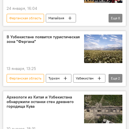
24 января, 16:04
Ферганская область
Малайзия
Еще
8
логистические центры
Узбекистан
Торговля
Сельское хозяйство
В Узбекистане появится туристическая
зона "Фергана"
текстильная продукция
сотрудничество
предприниматели
логистика
13 января, 13:25
Ферганская область
Туризм
Узбекистан
Еще
2
Постановление
президент Узбекистана
Археологи из Китая и Узбекистана
обнаружили останки стен древнего
городища Кува
10 января, 18:31