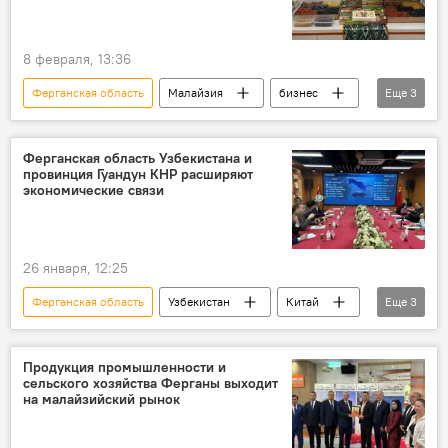
8 февраля, 13:36
Ферганская область
Малайзия
бизнес
Еще
3
торговый дом
Куала-Лумпур
предприниматели
Ферганская область Узбекистана и
провинция Гуандун КНР расширяют
экономические связи
26 января, 12:25
Ферганская область
Узбекистан
Китай
Еще
3
сотрудничество
Экономика
инвестпроекты
Продукция промышленности и
сельского хозяйства Ферганы выходит
на малайзийский рынок