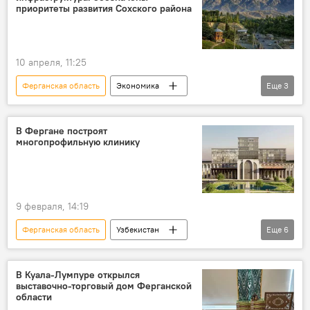
приоритеты развития Сохского района
10 апреля, 11:25
Ферганская область
Экономика
Еще
3
Занятость населения
Сельское хозяйство
президент Узбекистана
В Фергане построят
многопрофильную клинику
9 февраля, 14:19
Ферганская область
Узбекистан
Еще
6
Саудовская Аравия
Медицина
здравоохранение
тендер
В Куала-Лумпуре открылся
выставочно-торговый дом Ферганской
больница
Общество
области