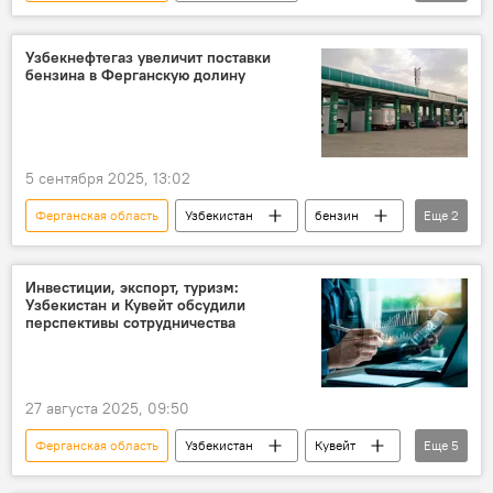
Книга рекордов Гиннеса
Минюст Узбекистана
Узбекнефтегаз увеличит поставки
бензина в Ферганскую долину
5 сентября 2025, 13:02
Ферганская область
Узбекистан
бензин
Еще
2
Узбекнефтегаз
энергетика
Инвестиции, экспорт, туризм:
Узбекистан и Кувейт обсудили
перспективы сотрудничества
27 августа 2025, 09:50
Ферганская область
Узбекистан
Кувейт
Еще
5
сотрудничество
проект