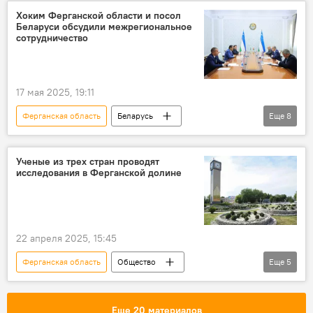
Инвестиции
Экспорт
Туризм
Хоким Ферганской области и посол
Беларуси обсудили межрегиональное
сотрудничество
17 мая 2025, 19:11
Ферганская область
Беларусь
Еще
8
Узбекистан
сотрудничество
Сельское хозяйство
Торговля
Ученые из трех стран проводят
исследования в Ферганской долине
Экономика
технологии
промышленность
машиностроение
Туризм
22 апреля 2025, 15:45
Ферганская область
Общество
Еще
5
Узбекистан
Россия
Кыргызстан
ученые
научная экспедиция
Еще 20 материалов