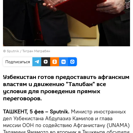
© Sputnik / Тигран Меграбян
Подписаться
Узбекистан готов предоставить афганским
властям и движению "Талибан" все
условия для проведения прямых
переговоров.
ТАШКЕНТ, 5 фев – Sputnik.
Министр иностранных
дел Узбекистана Абдулазиз Камилов и глава
миссии ООН по содействию Афганистану (UNAMA)
Тадамичи Ямамото во вторник в Ташкенте обсудили