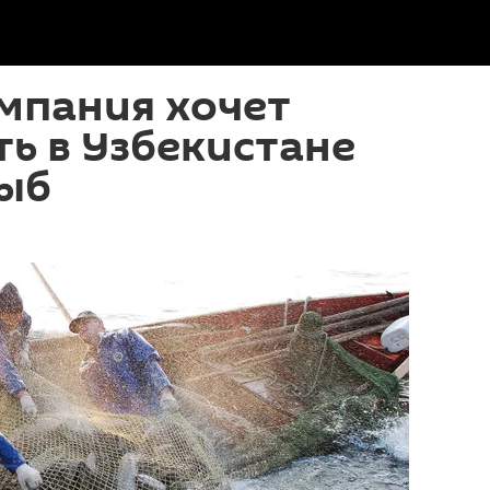
мпания хочет
ь в Узбекистане
рыб