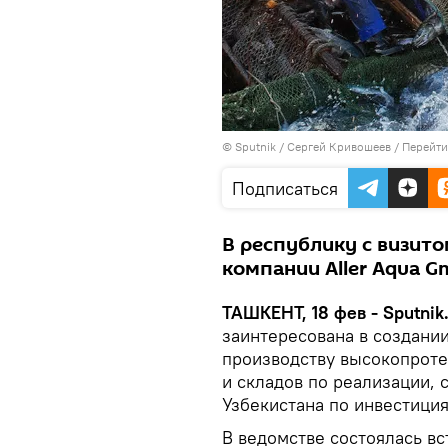
© Sputnik / Сергей Кривошеев
/
Перейти
Подписаться
В республику с визит
компании Aller Aqua G
ТАШКЕНТ, 18 фев - Sputnik
заинтересована в создании
производству высокопроте
и складов по реализации,
Узбекистана по инвестици
В ведомстве состоялась в