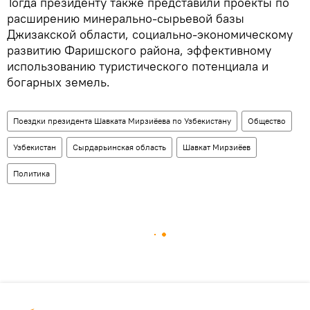
Тогда президенту также представили проекты по
расширению минерально-сырьевой базы
Джизакской области, социально-экономическому
развитию Фаришского района, эффективному
использованию туристического потенциала и
богарных земель.
Поездки президента Шавката Мирзиёева по Узбекистану
Общество
Узбекистан
Сырдарьинская область
Шавкат Мирзиёев
Политика