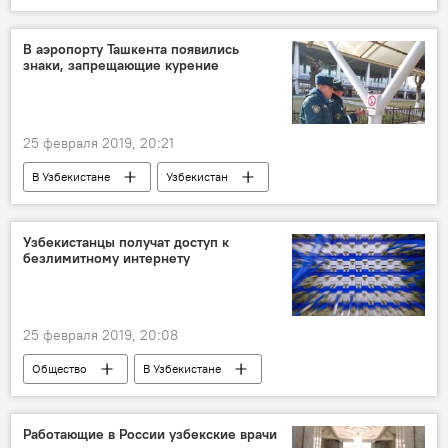
В аэропорту Ташкента появились
знаки, запрещающие курение
25 февраля 2019, 20:21
В Узбекистане
Узбекистан
Узбекистан
Ташкент
курение
аэропорт
аэропорт Ташкента
Узбекистанцы получат доступ к
безлимитному интернету
ГУВД Ташкента
25 февраля 2019, 20:08
Общество
В Узбекистане
Работающие в России узбекские врачи