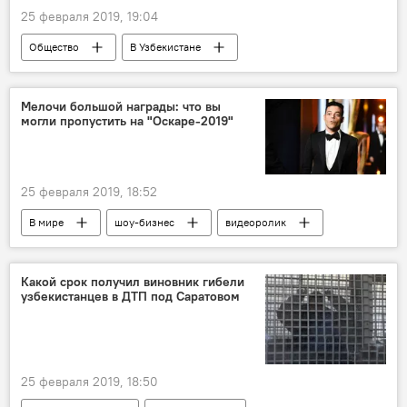
25 февраля 2019, 19:04
Общество
В Узбекистане
Мелочи большой награды: что вы
могли пропустить на "Оскаре-2019"
25 февраля 2019, 18:52
В мире
шоу-бизнес
видеоролик
Оскар
знаменитости
звезды
Instagram
Instagram
фотолента
Какой срок получил виновник гибели
узбекистанцев в ДТП под Саратовом
25 февраля 2019, 18:50