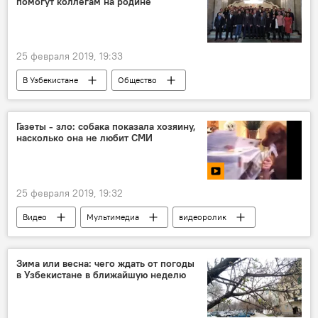
помогут коллегам на родине
25 февраля 2019, 19:33
В Узбекистане
Общество
Газеты - зло: собака показала хозяину,
насколько она не любит СМИ
25 февраля 2019, 19:32
Видео
Мультимедиа
видеоролик
смешное видео
собака
собака
YouTube
СМИ
Животные
Зима или весна: чего ждать от погоды
в Узбекистане в ближайшую неделю
животные