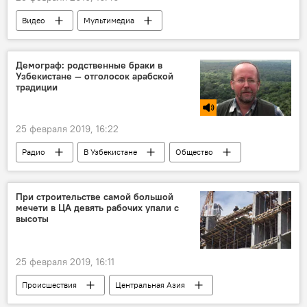
Видео
Мультимедиа
Демограф: родственные браки в
Узбекистане — отголосок арабской
традиции
25 февраля 2019, 16:22
Радио
В Узбекистане
Общество
Узбекистан
брак
Ислам
При строительстве самой большой
мечети в ЦА девять рабочих упали с
высоты
25 февраля 2019, 16:11
Происшествия
Центральная Азия
Душанбе