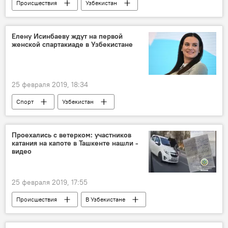
Происшествия
Узбекистан
Казахстан
Саратовская область
ДТП
гибель
Елену Исинбаеву ждут на первой
женской спартакиаде в Узбекистане
25 февраля 2019, 18:34
Спорт
Узбекистан
Национальный Олимпийский комитет Узбекистана
Проехались с ветерком: участников
катания на капоте в Ташкенте нашли -
видео
25 февраля 2019, 17:55
Происшествия
В Узбекистане