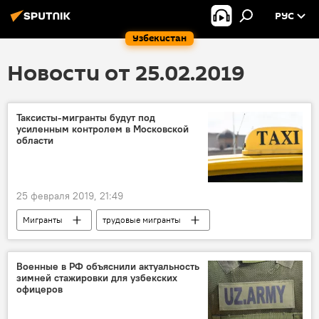
РУС
Узбекистан
Новости от 25.02.2019
Таксисты-мигранты будут под
усиленным контролем в Московской
области
25 февраля 2019, 21:49
Мигранты
трудовые мигранты
такси
таксист
Москва
Москва
Россия
Военные в РФ объяснили актуальность
зимней стажировки для узбекских
офицеров