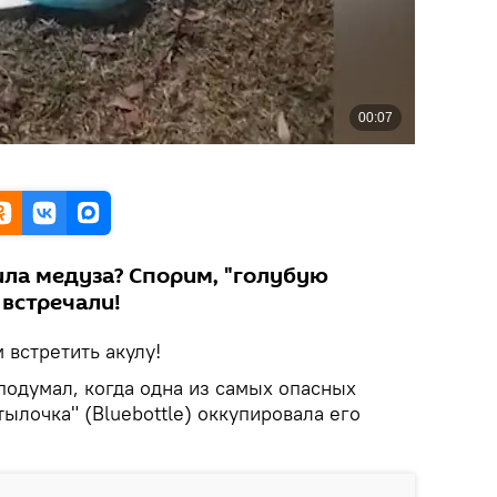
ила медуза? Спорим, "голубую
 встречали!
 встретить акулу!
подумал, когда одна из самых опасных
тылочка" (Bluebottle) оккупировала его