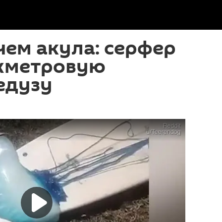
чем акула: серфер
хметровую
едузу