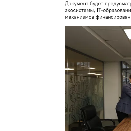
Документ будет предусмат
экосистемы, IT-образован
механизмов финансировани