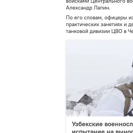
войсками Центрального во
Александр Лапин.
По его словам, офицеры из
практических занятиях и д
танковой дивизии ЦВО в Ч
Узбекские военнос
испытание на вынос