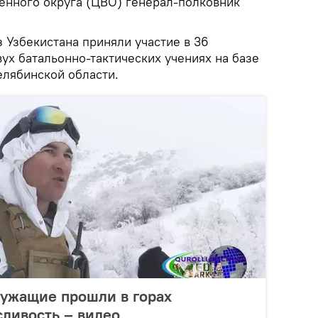
енного округа (ЦВО) генерал-полковник
 Узбекистана приняли участие в 36
вух батальонно-тактических учениях на базе
елябинской области.
лужащие прошли в горах
ливость – видео