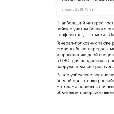
3 марта 2019, 10:39
"Наибольший интерес гост
войск с учетом боевого о
конфликтов", — отметил Ла
Генерал-полковник также р
стороны были переданы м
и проведению дней специа
в ЦВО, для внедрения в п
вооруженных сил республи
Ранее узбекские военнос
боевой подготовки российс
методами борьбы с ночны
обычными диверсионными 