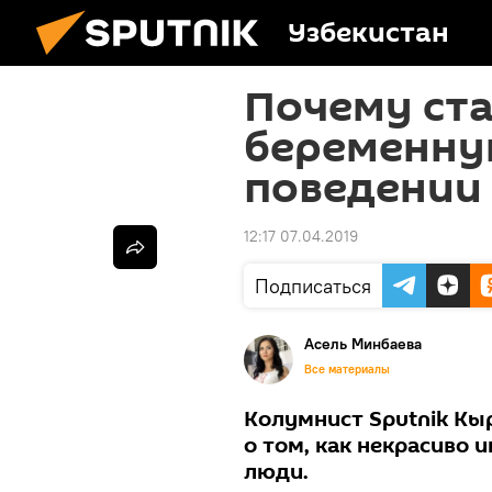
Узбекистан
Почему ст
беременну
поведении
12:17 07.04.2019
Подписаться
Асель Минбаева
Все материалы
Колумнист Sputnik Кы
о том, как некрасиво 
люди.