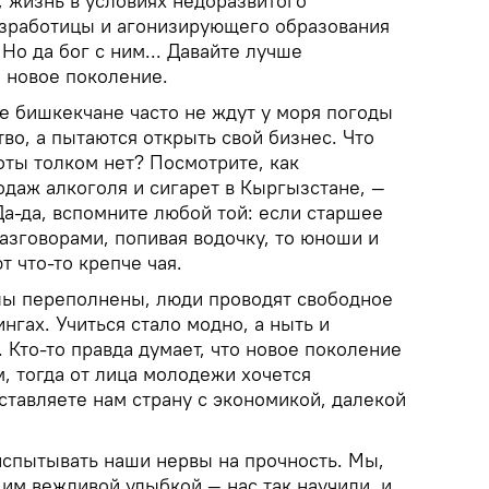
, жизнь в условиях недоразвитого
езработицы и агонизирующего образования
Но да бог с ним... Давайте лучше
 новое поколение.
е бишкекчане часто не ждут у моря погоды
тво, а пытаются открыть свой бизнес. Что
оты толком нет? Посмотрите, как
одаж алкоголя и сигарет в Кыргызстане, —
а-да, вспомните любой той: если старшее
азговорами, попивая водочку, то юноши и
 что-то крепче чая.
лы переполнены, люди проводят свободное
нгах. Учиться стало модно, а ныть и
. Кто-то правда думает, что новое поколение
, тогда от лица молодежи хочется
ставляете нам страну с экономикой, далекой
спытывать наши нервы на прочность. Мы,
ь им вежливой улыбкой — нас так научили, и