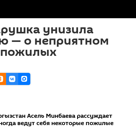
арушка унизила
ю — о неприятном
 пожилых
ргызстан Асель Минбаева рассуждает
иногда ведут себя некоторые пожилые