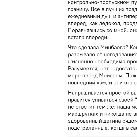
контрольно-пропускном пу
границу. Все в лучших тра
ежедневный душ и антипер
вперед, как ледокол, про
Поравнявшись со мной, она
встала впереди.
Что сделала Минбаева? Ко
разрывало от негодования
жизненно необходимо прок
Разумеется, нет — достаточ
море перед Моисеем. Пожи
последний хам, и они это з
Напрашивается простой в
нравится упиваться своей "
не ответит тем же: наша м
маршрутках и никогда не в
здоровенный детина рядом
подстреленные, когда в са