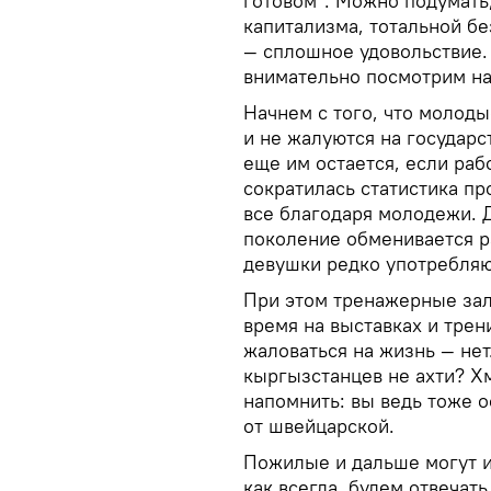
готовом". Можно подумать
капитализма, тотальной б
— сплошное удовольствие. 
внимательно посмотрим на
Начнем с того, что молоды
и не жалуются на государс
еще им остается, если раб
сократилась статистика пр
все благодаря молодежи. Д
поколение обменивается р
девушки редко употребляют
При этом тренажерные за
время на выставках и трени
жаловаться на жизнь — нет
кыргызстанцев не ахти? Хм
напомнить: вы ведь тоже о
от швейцарской.
Пожилые и дальше могут и
как всегда, будем отвечат