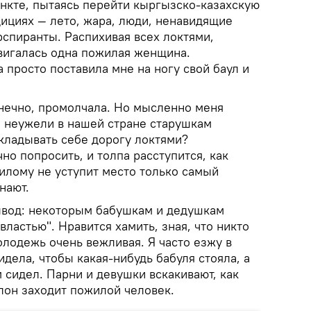
нкте, пытаясь перейти кыргызско-казахскую
дициях — лето, жара, люди, ненавидящие
спиранты. Распихивая всех локтями,
двигалась одна пожилая женщина.
 просто поставила мне на ногу свой баул и
нечно, промолчала. Но мысленно меня
: неужели в нашей стране старушкам
ладывать себе дорогу локтями?
но попросить, и толпа расступится, как
лому не уступит место только самый
нают.
ывод: некоторым бабушкам и дедушкам
властью". Нравится хамить, зная, что никто
олодежь очень вежливая. Я часто езжу в
идела, чтобы какая-нибудь бабуля стояла, а
 сидел. Парни и девушки вскакивают, как
лон заходит пожилой человек.