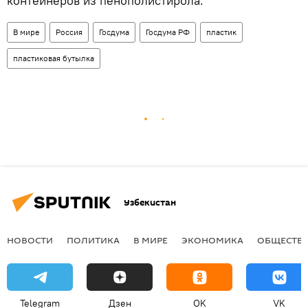
контейнеров из пенополистирола.
В мире
Россия
Госдума
Госдума РФ
пластик
пластиковая бутылка
Узбекистан
НОВОСТИ
ПОЛИТИКА
В МИРЕ
ЭКОНОМИКА
ОБЩЕСТВ
Telegram
Дзен
OK
VK