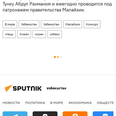
Тунку Абдул Рахманом и ежегодно проводится под
патронажем правительства Малайзии.
В мире
Узбекистан
Узбекистан
Малайзия
Конкурс
чтецы
Коран
коран
узбеки
Узбекистан
НОВОСТИ
ПОЛИТИКА
В МИРЕ
ЭКОНОМИКА
ОБЩЕСТВ