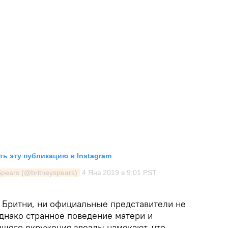
ь эту публикацию в Instagram
Spears (@britneyspears)
4 Янв 2019 в 9:01 PST
 Бритни, ни официальные представители не
днако странное поведение матери и
шего окружения звезды намекают, что