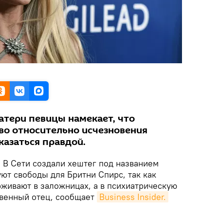
атери певицы намекает, что
во относительно исчезновения
казаться правдой.
.
В Сети создали хештег под названием
уют свободы для Бритни Спирс, так как
рживают в заложницах, а в психиатрическую
твенный отец, сообщает
Business Insider.