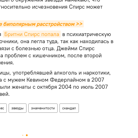
тносительно исчезновения Спирс может
е биполярным расстройством >>
я
Бритни Спирс попала
в психиатрическую
чники, она легла туда, так как находилась в
вязи с болезнью отца. Джейми Спирс
за проблем с кишечником, после второй
ения.
ицы, употреблявшей алкоголь и наркотики,
а с мужем Кевином Федерлайном в 2007
были женаты с октября 2004 по июль 2007
вей.
ес
звезды
знаменитости
скандал