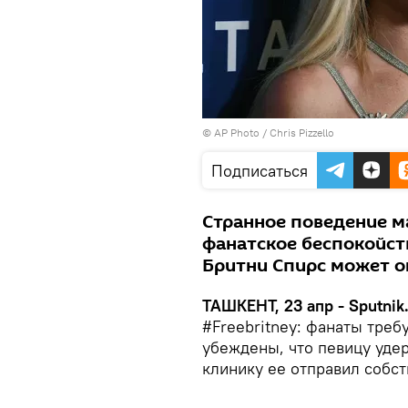
© AP Photo / Chris Pizzello
Подписаться
Странное поведение м
фанатское беспокойст
Бритни Спирс может о
ТАШКЕНТ, 23 апр - Sputnik
#Freebritney: фанаты треб
убеждены, что певицу уде
клинику ее отправил собс