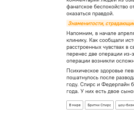
фанатское беспокойство о
оказаться правдой.
Знаменитости, страдающи
Напомним, в начале апрел
клинику. Как сообщали исто
расстроенных чувствах в с
перенес две операции из-
операции возникли осложн
Психическое здоровье пев
пошатнулось после развод
году. Спирс и Федерлайн 
года. У них есть двое сыно
В мире
Бритни Спирс
шоу-бизн