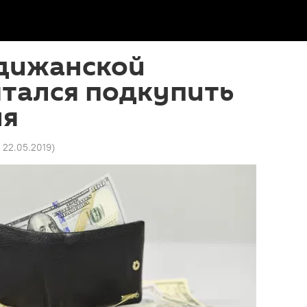
дижанской
ытался подкупить
ля
7 22.05.2019
)