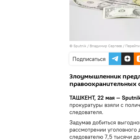
© Sputnik / Владимир Сергеев
/
Перейти
Подписаться
Злоумышленник предл
правоохранительных о
ТАШКЕНТ, 22 мая — Sputnik
прокуратуры взяли с поли
следователя.
Задумав добиться выгодно
рассмотрении уголовного
следователю 7,5 тысячи д