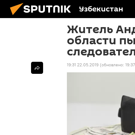
Узбекистан
Житель Ан
области п
следовате
19:31 22.05.2019
(обновлено:
19:3